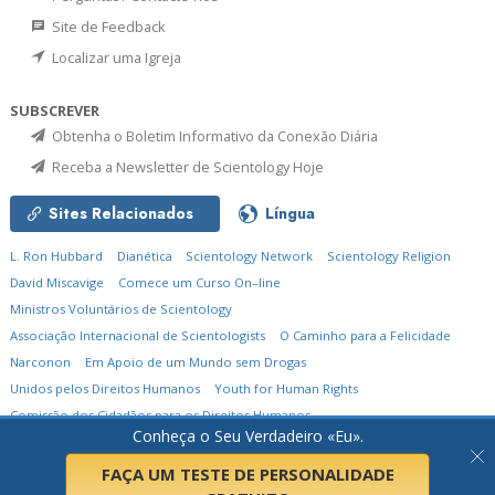
Site de Feedback
Localizar uma Igreja
SUBSCREVER
Obtenha o Boletim Informativo da Conexão Diária
Receba a Newsletter de Scientology Hoje
Sites Relacionados
Língua
L. Ron Hubbard
Dianética
Scientology Network
Scientology Religion
David Miscavige
Comece um Curso On–line
Ministros Voluntários de Scientology
Associação Internacional de Scientologists
O Caminho para a Felicidade
Narconon
Em Apoio de um Mundo sem Drogas
Unidos pelos Direitos Humanos
Youth for Human Rights
Comissão dos Cidadãos para os Direitos Humanos
Conheça o Seu Verdadeiro «Eu».
© 2026
Igreja de Scientology Internacional.
Todos os Direitos Reservados.
Política de Privacidade
•
Política de Cookies
•
Termos de Utilização
•
Aviso Legal
FAÇA UM TESTE DE PERSONALIDADE