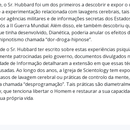
a?
, o Sr. Hubbard foi um dos primeiros a descobrir e expor o 
e a experimentação relacionada com lavagens cerebrais, tai
or agências militares e de informações secretas dos Estado
ós a II Guerra Mundial. Além disso, ele também descobriu q
ue tinha desenvolvido, Dianética, poderia anular os efeitos
e hipnotismo chamada
“dor-droga-hipnose”.
de o Sr. Hubbard ter escrito sobre estas experiências psiqui
 mente patrocinadas pelo governo, documentos divulgados 
dade de Informação detalharam a extensão em que essas té
usadas. Ao longo dos anos, a Igreja de Scientology tem exp
sos de lavagem cerebral ou práticas de controlo da mente,
na chamada
“desprogramação”.
Tais práticas são diametralm
y, que tenciona libertar o Homem e restaurar a sua capacid
ua própria vida.