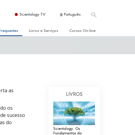
Scientology TV
Português
Frequentes
Livros e Serviços
Cursos On‑line
es e Princípios Básicos
s para Principiantes
Como Resolver Conflitos
a Igreja
olivros
As Dinâmicas da Existência
ção de Scientology
erências Introdutórias
Os Componentes da Compreensão
s Introdutórios
Soluções para Um Ambiente Perigoso
rta as
LIVROS
iços Introdutórios
Ajudas para Doenças e Ferimentos
Integridade e Honestidade
ado os
 de sucesso
Casamento
das do
Scientology: Os
A Escala de Tom Emocional
Fundamentos do
ogy