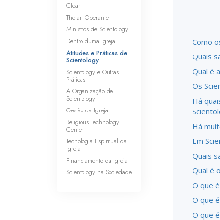
Clear
Thetan Operante
Ministros de Scientology
Dentro duma Igreja
Como os
Atitudes e Práticas de
Quais s
Scientology
Qual é 
Scientology e Outras
Práticas
Os Scie
A Organização de
Scientology
Há quai
Gestão da Igreja
Sciento
Religious Technology
Há muit
Center
Em Scien
Tecnologia Espiritual da
Igreja
Quais s
Financiamento da Igreja
Qual é o
Scientology na Sociedade
O que é 
O que é
O que é