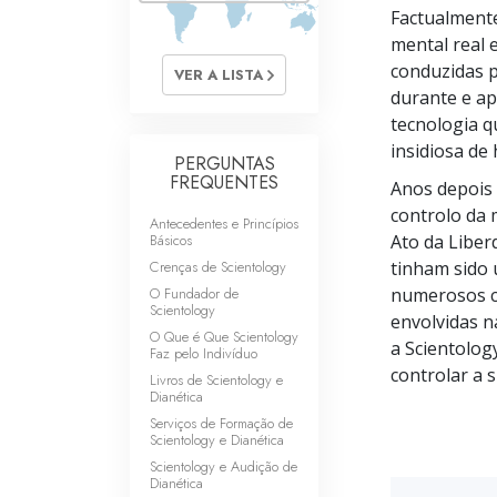
O que é a Grandez
Factualmente
mental real 
conduzidas p
VER A LISTA
durante e ap
tecnologia q
insidiosa d
PERGUNTAS
FREQUENTES
Anos depois 
controlo da
Antecedentes e Princípios
Básicos
Ato da Liber
Crenças de Scientology
tinham sido 
O Fundador de
numerosos ca
Scientology
envolvidas 
O Que é Que Scientology
a Scientolog
Faz pelo Indivíduo
controlar a s
Livros de Scientology e
Dianética
Serviços de Formação de
Scientology e Dianética
Scientology e Audição de
Dianética