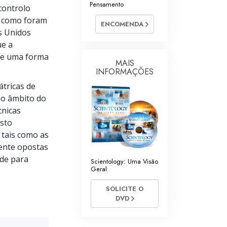
Pensamento
controlo
Respostas às Drogas
s como foram
ENCOMENDA
s Unidos
Crianças
ue a
Ferramentas para o Local do Trabalho
 de uma forma
MAIS
INFORMAÇÕES
Ética e as Condições
átricas de
A Causa da Supressão
no âmbito do
cnicas
Investigações
osto
Bases da Organização
 tais como as
ente opostas
Fundamentos das Relações Públicas
ade para
Scientology: Uma Visão
Geral
Metas e Objetivos
SOLICITE O
A Tecnologia de Estudo
DVD
Comunicação