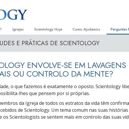
?
Igrejas
Scientology Hoje
Como Ajudamos
Perguntas 
TUDES E PRÁTICAS DE SCIENTOLOGY
Localizar uma Igreja
Inaugurações
O Caminho para a Felicidade
Antecedent
Livro
e Scientology
Igrejas Ideais de Scientology
Eventos de Scientology
Escolástica Aplicada
Dentro dum
Audi
TOLOGY
ENVOLVE-SE
EM LAVAGENS
ologists Dizem
Organizações Avançadas
David Miscavige — Líder Eclesiástico
Criminon
A Organiza
Conf
de Scientology
AIS OU CONTROLO DA MENTE?
Base em Terra de Flag
Narconon
Filme
ogist
ade, o que fazemos é exatamente o oposto. Scientology libe
Freewinds
A Verdade sobre as Drogas
Serv
ssibilita-lhes
que pensem por si próprias.
A levar Scientology ao Mundo
Unidos para os Direitos Humanos
embros da Igreja de todos os estratos da vida têm confirm
s de Scientology
ecebidos de Scientology. Um tema comum nas suas histórias
Comissão dos Cidadãos para os
anética
e os Scientologists se sentem mais em controlo das suas vi
Direitos Humanos
Ministros Voluntários de Scientol