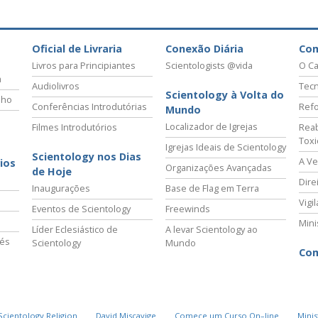
Oficial de Livraria
Conexão Diária
Co
Livros para Principiantes
Scientologists @vida
O Ca
a
Audiolivros
Tecn
Scientology à Volta do
lho
Conferências Introdutórias
Refo
Mundo
Localizador de Igrejas
Filmes Introdutórios
Reab
Tox
Igrejas Ideais de Scientology
Scientology nos Dias
A Ve
ios
Organizações Avançadas
de Hoje
Dire
Inaugurações
Base de Flag em Terra
Vigi
Eventos de Scientology
Freewinds
Mini
Líder Eclesiástico de
A levar Scientology ao
vés
Scientology
Mundo
Com
Scientology Religion
David Miscavige
Comece um Curso On–line
Minis