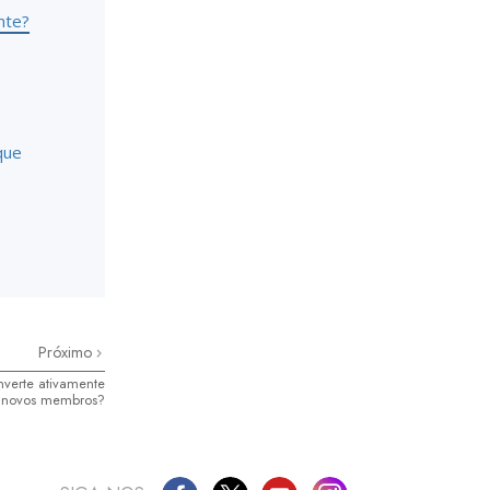
nte?
que
Próximo
nverte ativamente
novos membros?