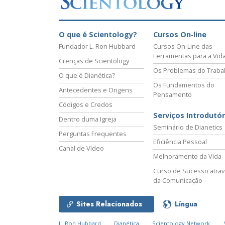
O que é Scientology?
Cursos On‑line
Fundador L. Ron Hubbard
Cursos On‑Line das
Ferramentas para a Vid
Crenças de Scientology
Os Problemas do Traba
O que é Dianética?
Os Fundamentos do
Antecedentes e Origens
Pensamento
Códigos e Credos
Serviços Introdutór
Dentro duma Igreja
Seminário de Dianetics
Perguntas Frequentes
Eficiência Pessoal
Canal de Vídeo
Melhoramento da Vida
Curso de Sucesso atra
da Comunicação
Sites Relacionados
Língua
L. Ron Hubbard
Dianética
Scientology Network