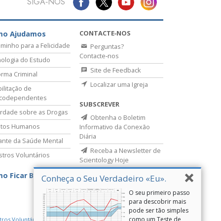
SIGA‑NOS
CONTACTE‑NOS
mo Ajudamos
minho para a Felicidade
Perguntas?
Contacte‑nos
ologia do Estudo
Site de Feedback
rma Criminal
Localizar uma Igreja
ilitação de
icodependentes
SUBSCREVER
rdade sobre as Drogas
Obtenha o Boletim
itos Humanos
Informativo da Conexão
Diária
lante da Saúde Mental
Receba a Newsletter de
stros Voluntários
Scientology Hoje
o Ficar Bem
Conheça o Seu Verdadeiro «Eu».
O seu primeiro passo
para descobrir mais
pode ser tão simples
como um Teste de
tros Voluntários de Scientology