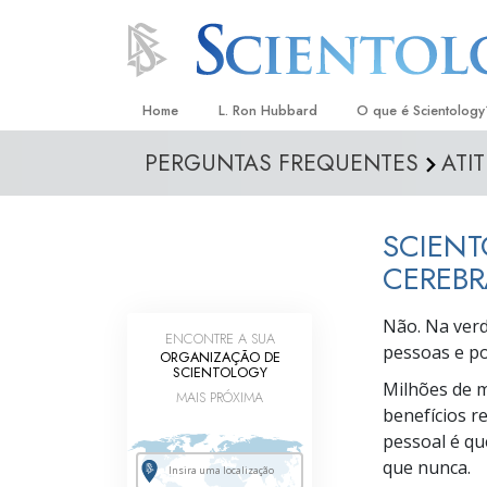
Home
L. Ron Hubbard
O que é Scientology
PERGUNTAS FREQUENTES
ATI
Crenças e Práticas
Credos e Códigos d
SCIEN
Aquilo que os Scient
sobre Scientology
CEREBR
Conheça um Scientol
Não. Na verd
ENCONTRE A SUA
pessoas e
po
Dentro duma Igreja
ORGANIZAÇÃO DE
SCIENTOLOGY
Milhões de m
Os Princípios Básico
MAIS PRÓXIMA
benefícios r
Uma Introdução a Di
pessoal é qu
que nunca.
Amor e Ódio –