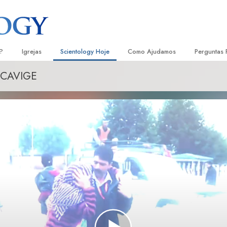
?
Igrejas
Scientology Hoje
Como Ajudamos
Perguntas 
SCAVIGE
Localizar uma Igreja
Inaugurações
O Caminho para a Felicidade
Antecedent
Livro
e Scientology
Igrejas Ideais de Scientology
Eventos de Scientology
Escolástica Aplicada
Dentro dum
Audi
ologists Dizem
Organizações Avançadas
David Miscavige — Líder Eclesiástico
Criminon
A Organiza
Conf
de Scientology
Base em Terra de Flag
Narconon
Filme
ogist
Freewinds
A Verdade sobre as Drogas
Serv
A levar Scientology ao Mundo
Unidos para os Direitos Humanos
s de Scientology
Comissão dos Cidadãos para os
anética
Direitos Humanos
Ministros Voluntários de Scientol