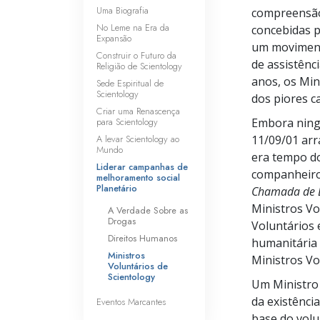
Uma Biografia
compreensão
No Leme na Era da
concebidas p
Expansão
um movimento
Construir o Futuro da
de assistênc
Religião de Scientology
anos, os Min
Sede Espiritual de
Scientology
dos piores c
Criar uma Renascença
para Scientology
Embora ningu
A levar Scientology ao
11/09/01 arr
Mundo
era tempo do
Liderar campanhas de
companheiros
melhoramento social
Planetário
Chamada de 
Ministros Vo
A Verdade Sobre as
Drogas
Voluntários 
Direitos Humanos
humanitária
Ministros
Ministros Vo
Voluntários de
Scientology
Um Ministro 
da existênci
Eventos Marcantes
base do volu