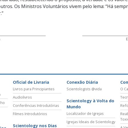
outros. Os Ministros Voluntários vivem pelo lema: “Há semp
.”
s
E
Oficial de Livraria
Conexão Diária
Co
Livros para Principiantes
Scientologists @vida
O Ca
a
Audiolivros
Tecn
Scientology à Volta do
lho
Conferências Introdutórias
Refo
Mundo
Localizador de Igrejas
Filmes Introdutórios
Reab
Tox
Igrejas Ideais de Scientology
Scientology nos Dias
A Ve