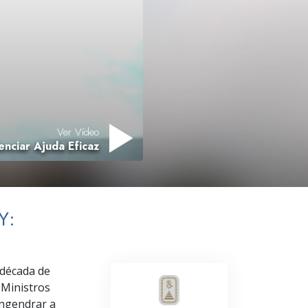
Respostas às Drogas
Crianças
Ferramentas para o Local do Trabalho
Ética e as Condições
A Causa da Supressão
Ver Vídeo
enciar Ajuda Eficaz
Investigações
Bases da Organização
Fundamentos das Relações Públicas
Y:
Metas e Objetivos
A Tecnologia de Estudo
 década de
 Ministros
Comunicação
engendrar a