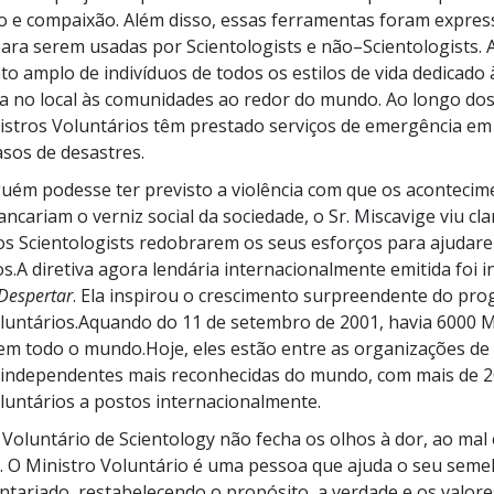
 e compaixão. Além disso, essas ferramentas foram expre
ara serem usadas por Scientologists e não–Scientologists.
 amplo de indivíduos de todos os estilos de vida dedicado 
ia no local às comunidades ao redor do mundo. Ao longo dos
istros Voluntários têm prestado serviços de emergência em 
asos de desastres.
ém podesse ter previsto a violência com que os acontecim
ancariam o verniz social da sociedade, o Sr. Miscavige viu c
s Scientologists redobrarem os seus esforços para ajudar
.A diretiva agora lendária internacionalmente emitida foi in
Despertar
. Ela inspirou o crescimento surpreendente do pr
luntários.Aquando do 11 de setembro de 2001, havia 6000 M
em todo o mundo.Hoje, eles estão entre as organizações de
 independentes mais reconhecidas do mundo, com mais de 2
luntários a postos internacionalmente.
Voluntário de Scientology não fecha os olhos à dor, ao mal e
a. O Ministro Voluntário é uma pessoa que ajuda o seu seme
ntariado, restabelecendo o propósito, a verdade e os valores