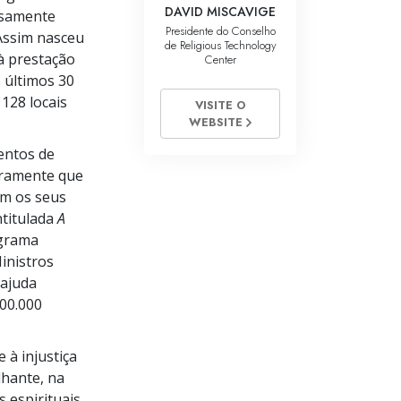
DAVID MISCAVIGE
ssamente
Presidente do Conselho
 Assim nasceu
de Religious Technology
à prestação
Center
 últimos 30
128 locais
VISITE O
WEBSITE
entos de
laramente que
em os seus
titulada
A
ograma
inistros
 ajuda
00.000
 à injustiça
lhante, na
 espirituais