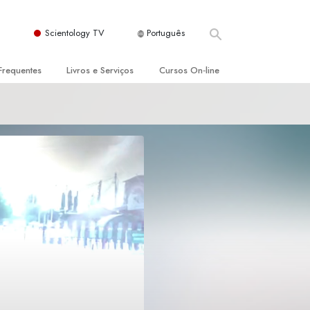
Scientology TV
Português
Frequentes
Livros e Serviços
Cursos On‑line
es e Princípios Básicos
s para Principiantes
Como Resolver Conflitos
a Igreja
olivros
As Dinâmicas da Existência
ção de Scientology
erências Introdutórias
Os Componentes da Compreensão
s Introdutórios
Soluções para Um Ambiente Perigoso
iços Introdutórios
Ajudas para Doenças e Ferimentos
Integridade e Honestidade
Casamento
A Escala de Tom Emocional
ogy