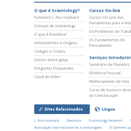
O que é Scientology?
Cursos On‑line
Fundador L. Ron Hubbard
Cursos On‑Line das
Ferramentas para a Vid
Crenças de Scientology
Os Problemas do Traba
O que é Dianética?
Os Fundamentos do
Antecedentes e Origens
Pensamento
Códigos e Credos
Serviços Introdutór
Dentro duma Igreja
Seminário de Dianetics
Perguntas Frequentes
Eficiência Pessoal
Canal de Vídeo
Melhoramento da Vida
Curso de Sucesso atra
da Comunicação
Sites Relacionados
Língua
L. Ron Hubbard
Dianética
Scientology Network
Associação Internacional de Scientologists
O Caminho pa