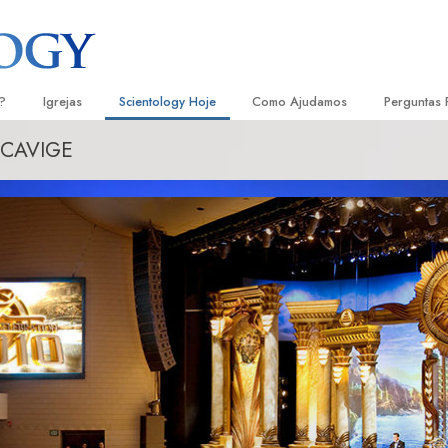
?
Igrejas
Scientology Hoje
Como Ajudamos
Perguntas 
SCAVIGE
Localizar uma Igreja
Inaugurações
O Caminho para a Felicidade
Antecedent
Livro
e Scientology
Igrejas Ideais de Scientology
Eventos de Scientology
Escolástica Aplicada
Dentro dum
Audi
ologists Dizem
Organizações Avançadas
David Miscavige — Líder Eclesiástico
Criminon
A Organiza
Conf
de Scientology
Base em Terra de Flag
Narconon
Filme
ogist
Freewinds
A Verdade sobre as Drogas
Serv
A levar Scientology ao Mundo
Unidos para os Direitos Humanos
s de Scientology
Comissão dos Cidadãos para os
anética
Direitos Humanos
Ministros Voluntários de Scientol