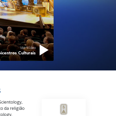
Respostas às Drogas
Crianças
Ferramentas para o Local do Trabalho
Ética e as Condições
Ver Vídeo
A Causa da Supressão
icentros Culturais
Investigações
Bases da Organização
Fundamentos das Relações Públicas
S
Metas e Objetivos
A Tecnologia de Estudo
cientology,
o da religião
Comunicação
tology.