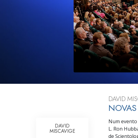
O que é a Grandez
DAVID MI
NOVAS 
Num evento i
DAVID
L. Ron Hubbar
MISCAVIGE
de Scientolog