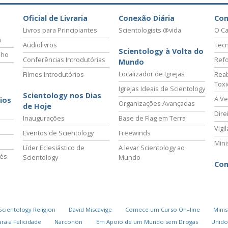
Oficial de Livraria
Conexão Diária
Co
Livros para Principiantes
Scientologists @vida
O Ca
a
Audiolivros
Tecn
Scientology à Volta do
lho
Conferências Introdutórias
Refo
Mundo
Localizador de Igrejas
Filmes Introdutórios
Reab
Tox
Igrejas Ideais de Scientology
Scientology nos Dias
A Ve
ios
Organizações Avançadas
de Hoje
Dire
Inaugurações
Base de Flag em Terra
Vigi
Eventos de Scientology
Freewinds
Mini
Líder Eclesiástico de
A levar Scientology ao
vés
Scientology
Mundo
Com
Scientology Religion
David Miscavige
Comece um Curso On–line
Minis
ra a Felicidade
Narconon
Em Apoio de um Mundo sem Drogas
Unido