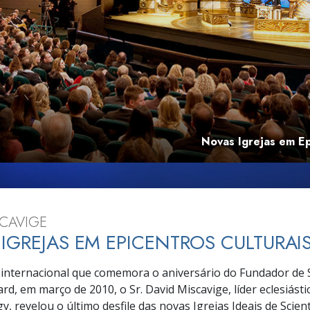
a?
Novas Igrejas em Ep
SCAVIGE
IGREJAS EM EPICENTROS CULTURAI
nternacional que comemora o aniversário do Fundador de S
d, em março de 2010, o Sr. David Miscavige, líder eclesiástic
y, revelou o último desfile das novas Igrejas Ideais de Scien