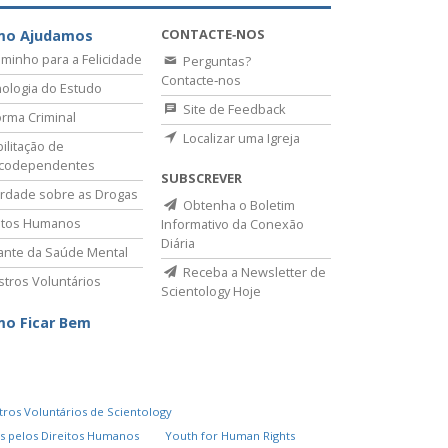
CONTACTE‑NOS
mo Ajudamos
minho para a Felicidade
Perguntas?
Contacte‑nos
ologia do Estudo
Site de Feedback
rma Criminal
Localizar uma Igreja
ilitação de
icodependentes
SUBSCREVER
rdade sobre as Drogas
Obtenha o Boletim
itos Humanos
Informativo da Conexão
Diária
lante da Saúde Mental
Receba a Newsletter de
stros Voluntários
Scientology Hoje
o Ficar Bem
tros Voluntários de Scientology
s pelos Direitos Humanos
Youth for Human Rights