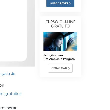
SUBSCREVER
Respostas às Drogas
Crianças
CURSO ON‑LINE
Ferramentas para o Local do Trabalho
GRATUITO
Ética e as Condições
A Causa da Supressão
Investigações
Soluções para
Um Ambiente Perigoso
Bases da Organização
COMEÇAR
nçada de
Fundamentos das Relações Públicas
Metas e Objetivos
or!
ne gratuitos
A Tecnologia de Estudo
Comunicação
prosperar