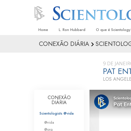
Home
L. Ron Hubbard
O que é Scientology
CONEXÃO DIÁRIA
SCIENTOLOG
Crenças e Práticas
Credos e Códigos d
9 DE JANEI
Aquilo que os Scient
PAT E
sobre Scientology
LOS ANGELE
Conheça um Scientol
Dentro duma Igreja
CONEXÃO
DIÁRIA
Os Princípios Básico
Scientologists @vida
Uma Introdução a Di
@vida
@org
Amor e Ódio –