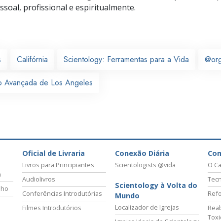
soal, profissional e espiritualmente.
s
Califórnia
Scientology: Ferramentas para a Vida
@or
o Avançada de Los Angeles
Oficial de Livraria
Conexão Diária
Co
Livros para Principiantes
Scientologists @vida
O Ca
a
Audiolivros
Tecn
Scientology à Volta do
lho
Conferências Introdutórias
Refo
Mundo
Localizador de Igrejas
Filmes Introdutórios
Reab
Tox