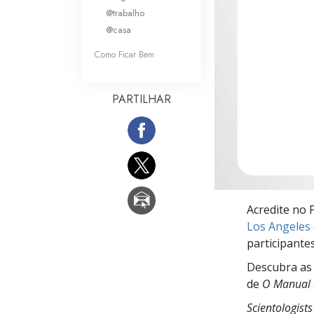
O que é a Grandez
@trabalho
@casa
Como Ficar Bem
PARTILHAR
Acredite no 
Los Angeles
participant
Descubra as 
de
O Manual d
Scientologist