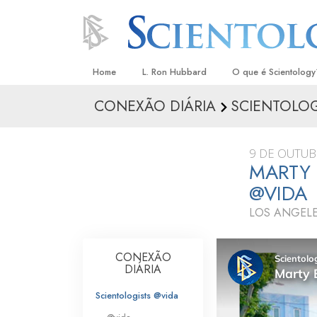
Home
L. Ron Hubbard
O que é Scientology
CONEXÃO DIÁRIA
SCIENTOLOG
Crenças e Práticas
Credos e Códigos d
9 DE OUTUB
Aquilo que os Scient
MARTY 
sobre Scientology
@VIDA
Conheça um Scientol
LOS ANGELE
Dentro duma Igreja
CONEXÃO
Os Princípios Básico
DIÁRIA
Uma Introdução a Di
Scientologists @vida
Amor e Ódio –