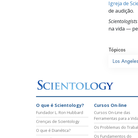
Igreja de Sc
de audição.
Scientologist
na vida —
pes
Tópicos
Los Angele
O que é Scientology?
Cursos On‑line
Fundador L. Ron Hubbard
Cursos On‑Line das
Ferramentas para a Vid
Crenças de Scientology
Os Problemas do Traba
O que é Dianética?
Os Fundamentos do