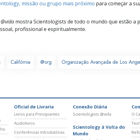
ientology, missão ou grupo mais próximo
para começar a su
s @vida
mostra Scientologists de todo o mundo que estão a 
soal, profissional e espiritualmente.
s
Califórnia
@org
Organização Avançada de Los Ange
Oficial de Livraria
Conexão Diária
Co
Livros para Principiantes
Scientologists @vida
O Ca
a
Audiolivros
Tecn
Scientology à Volta do
lho
Conferências Introdutórias
Refo
Mundo