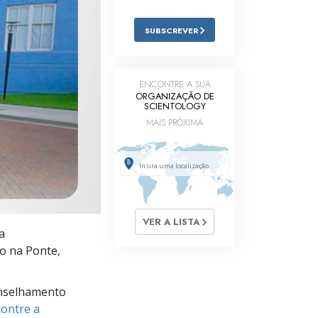
Respostas às Drogas
SUBSCREVER
Crianças
Ferramentas para o Local do Trabalho
ENCONTRE A SUA
ORGANIZAÇÃO DE
Ética e as Condições
SCIENTOLOGY
MAIS PRÓXIMA
A Causa da Supressão
Investigações
Bases da Organização
Fundamentos das Relações Públicas
VER A LISTA
a
Metas e Objetivos
o na Ponte,
A Tecnologia de Estudo
nselhamento
Comunicação
ontre a