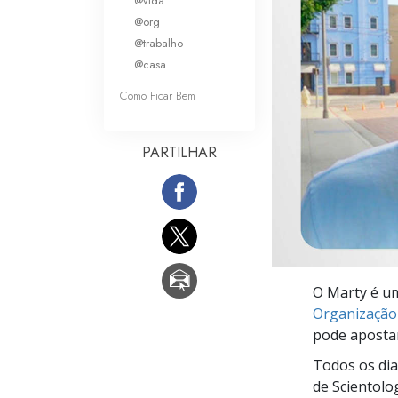
@vida
O que é a Grandez
@org
@trabalho
@casa
Como Ficar Bem
PARTILHAR
O Marty é um
Organização
pode apostar
Todos os dia
de Scientolo