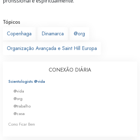
profissional e espiritualmente.
Tópicos
Copenhaga
Dinamarca
@org
Organização Avançada e Saint Hill Europa
CONEXÃO DIÁRIA
Scientologists @vida
@vida
@org
@trabalho
@casa
Como Ficar Bem