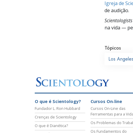
Igreja de Sc
de audição.
Scientologist
na vida —
pes
Tópicos
Los Angele
O que é Scientology?
Cursos On‑line
Fundador L. Ron Hubbard
Cursos On‑Line das
Ferramentas para a Vid
Crenças de Scientology
Os Problemas do Traba
O que é Dianética?
Os Fundamentos do