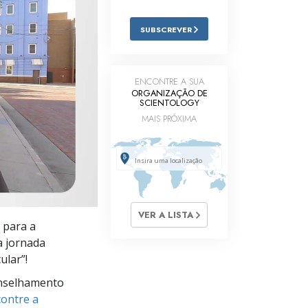
Respostas às Drogas
SUBSCREVER
Crianças
Ferramentas para o Local do Trabalho
ENCONTRE A SUA
ORGANIZAÇÃO DE
Ética e as Condições
SCIENTOLOGY
MAIS PRÓXIMA
A Causa da Supressão
Investigações
Bases da Organização
Fundamentos das Relações Públicas
VER A LISTA
 para a
Metas e Objetivos
a jornada
ular”!
A Tecnologia de Estudo
nselhamento
Comunicação
ontre a