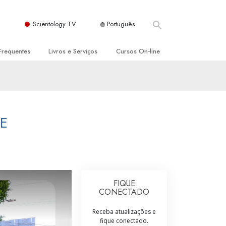
Scientology TV
Português
Frequentes
Livros e Serviços
Cursos On‑line
es e Princípios Básicos
s para Principiantes
Como Resolver Conflitos
a Igreja
olivros
As Dinâmicas da Existência
ção de Scientology
erências Introdutórias
Os Componentes da Compreensão
TE
s Introdutórios
Soluções para Um Ambiente Perigoso
iços Introdutórios
Ajudas para Doenças e Ferimentos
Integridade e Honestidade
FIQUE
CONECTADO
Casamento
Receba atualizações e
A Escala de Tom Emocional
fique conectado.
ogy