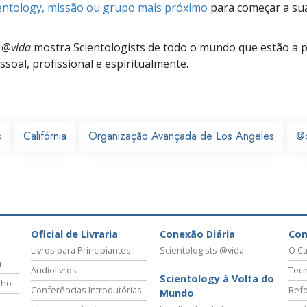
ientology, missão ou grupo mais próximo
para começar a su
s @vida
mostra Scientologists de todo o mundo que estão a 
soal, profissional e espiritualmente.
s
Califórnia
Organização Avançada de Los Angeles
@
Oficial de Livraria
Conexão Diária
Co
Livros para Principiantes
Scientologists @vida
O Ca
a
Audiolivros
Tecn
Scientology à Volta do
lho
Conferências Introdutórias
Refo
Mundo