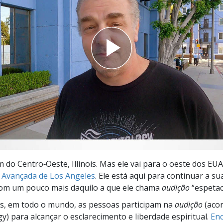
a?
 do Centro‑Oeste, Illinois. Mas ele vai para o oeste dos EUA
 Avançada de Los Angeles
. Ele está aqui para continuar a su
com um pouco mais daquilo a que ele chama
audição
“espetac
s, em todo o mundo, as pessoas participam na
audição
(aco
gy) para alcançar o esclarecimento e liberdade espiritual.
Enc