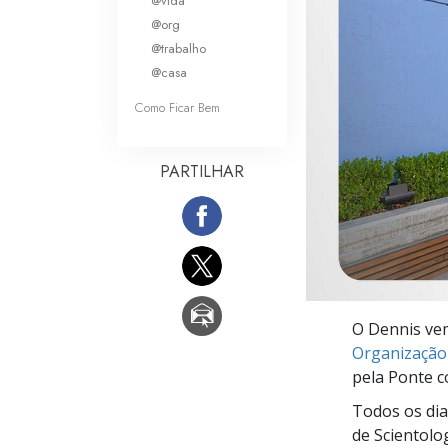
@vida
O que é a Grandez
@org
@trabalho
@casa
Como Ficar Bem
PARTILHAR
O Dennis vem
Organização
pela Ponte 
Todos os dia
de Scientolo