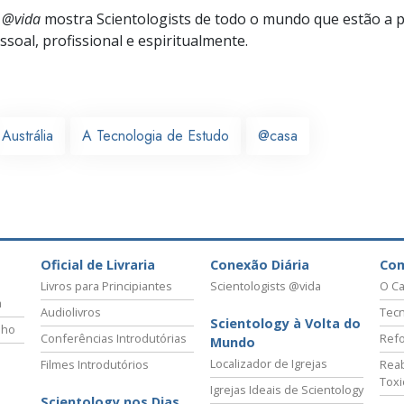
s @vida
mostra Scientologists de todo o mundo que estão a 
soal, profissional e espiritualmente.
Austrália
A Tecnologia de Estudo
@casa
Oficial de Livraria
Conexão Diária
Co
Livros para Principiantes
Scientologists @vida
O Ca
a
Audiolivros
Tecn
Scientology à Volta do
lho
Conferências Introdutórias
Refo
Mundo
Localizador de Igrejas
Filmes Introdutórios
Reab
Tox
Igrejas Ideais de Scientology
Scientology nos Dias