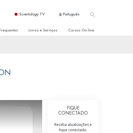
Scientology TV
Português
Frequentes
Livros e Serviços
Cursos On‑line
es e Princípios Básicos
s para Principiantes
Como Resolver Conflitos
a Igreja
olivros
As Dinâmicas da Existência
ção de Scientology
erências Introdutórias
Os Componentes da Compreensão
RON
s Introdutórios
Soluções para Um Ambiente Perigoso
iços Introdutórios
Ajudas para Doenças e Ferimentos
Integridade e Honestidade
FIQUE
CONECTADO
Casamento
Receba atualizações e
A Escala de Tom Emocional
fique conectado.
ogy