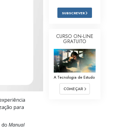
Respostas às Drogas
SUBSCREVER
Crianças
Ferramentas para o Local do Trabalho
CURSO ON‑LINE
GRATUITO
Ética e as Condições
A Causa da Supressão
Investigações
A Tecnologia de Estudo
Bases da Organização
COMEÇAR
Fundamentos das Relações Públicas
experiência
Metas e Objetivos
ização para
A Tecnologia de Estudo
s do
Manual
Comunicação