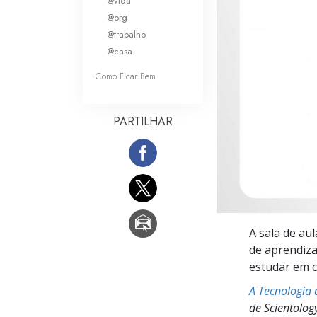
@vida
O que é a Grandez
@org
@trabalho
@casa
Como Ficar Bem
PARTILHAR
A sala de au
de aprendiza
estudar em c
A Tecnologia 
de Scientolog