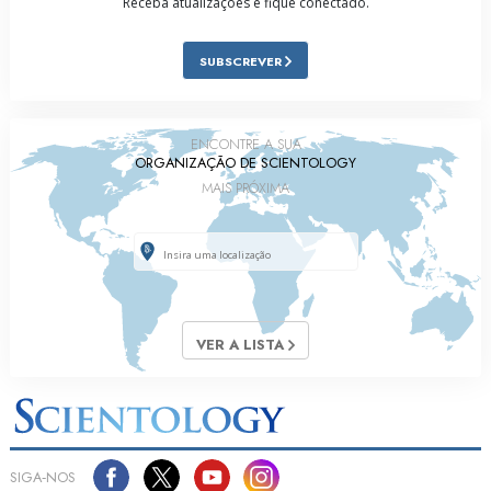
Receba atualizações e fique conectado.
SUBSCREVER
ENCONTRE A SUA
ORGANIZAÇÃO DE SCIENTOLOGY
MAIS PRÓXIMA
VER A LISTA
SIGA‑NOS