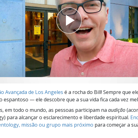
a?
o Avançada de Los Angeles
é a rocha do Bill! Sempre que el
o espantoso — ele descobre que a sua vida fica cada vez mel
s, em todo o mundo, as pessoas participam na
audição
(aco
gy) para alcançar o esclarecimento e liberdade espiritual.
Enc
ientology, missão ou grupo mais próximo
para começar a su