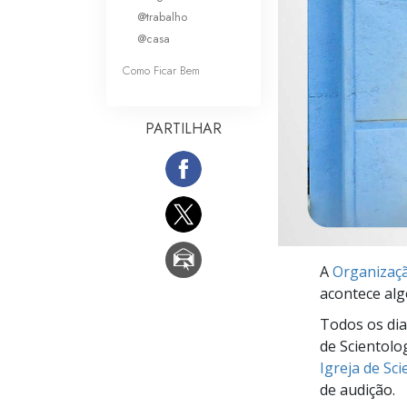
O que é a Grandez
@trabalho
@casa
Como Ficar Bem
PARTILHAR
A
Organizaçã
acontece alg
Todos os dia
de Scientolo
Igreja de Sc
de audição.