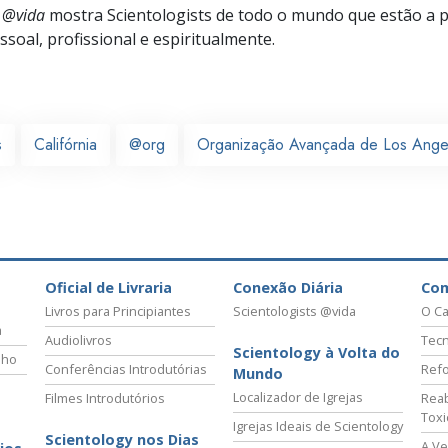
s @vida
mostra Scientologists de todo o mundo que estão a 
soal, profissional e espiritualmente.
s
Califórnia
@org
Organização Avançada de Los Ange
Oficial de Livraria
Conexão Diária
Co
Livros para Principiantes
Scientologists @vida
O Ca
a
Audiolivros
Tecn
Scientology à Volta do
lho
Conferências Introdutórias
Refo
Mundo
Localizador de Igrejas
Filmes Introdutórios
Reab
Tox
Igrejas Ideais de Scientology
Scientology nos Dias
A Ve