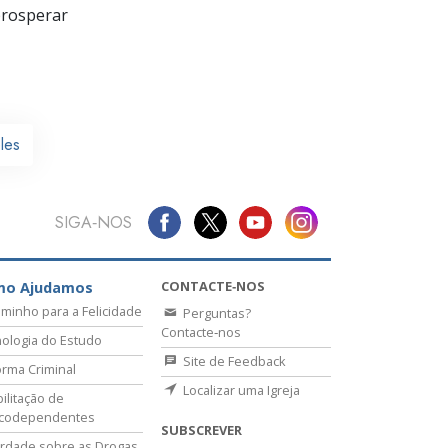
prosperar
les
SIGA‑NOS
CONTACTE‑NOS
mo Ajudamos
minho para a Felicidade
Perguntas?
Contacte‑nos
ologia do Estudo
Site de Feedback
rma Criminal
Localizar uma Igreja
ilitação de
icodependentes
SUBSCREVER
rdade sobre as Drogas