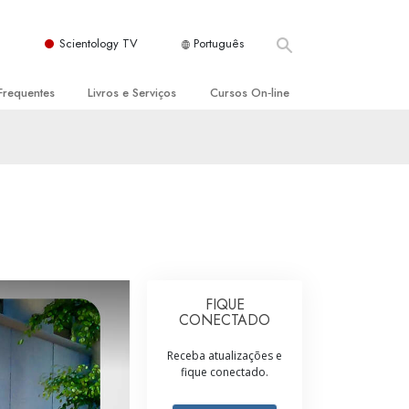
Scientology TV
Português
Frequentes
Livros e Serviços
Cursos On‑line
es e Princípios Básicos
s para Principiantes
Como Resolver Conflitos
a Igreja
olivros
As Dinâmicas da Existência
ção de Scientology
erências Introdutórias
Os Componentes da Compreensão
s Introdutórios
Soluções para Um Ambiente Perigoso
iços Introdutórios
Ajudas para Doenças e Ferimentos
FIQUE
CONECTADO
Integridade e Honestidade
Receba atualizações e
Casamento
fique conectado.
A Escala de Tom Emocional
ogy