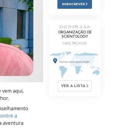
SUBSCREVER
Respostas às Drogas
Crianças
ENCONTRE A SUA
Ferramentas para o Local do Trabalho
ORGANIZAÇÃO DE
SCIENTOLOGY
MAIS PRÓXIMA
Ética e as Condições
A Causa da Supressão
Investigações
Bases da Organização
VER A LISTA
e vem aqui,
Fundamentos das Relações Públicas
hor.
Metas e Objetivos
nselhamento
ontre a
A Tecnologia de Estudo
a aventura
Comunicação