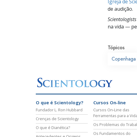
Igreja de Sc
de audição.
Scientologist
na vida —
pes
Tópicos
Copenhaga
O que é Scientology?
Cursos On‑line
Fundador L. Ron Hubbard
Cursos On‑Line das
Ferramentas para a Vid
Crenças de Scientology
Os Problemas do Traba
O que é Dianética?
Os Fundamentos do
Antecedentes e Origens