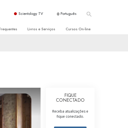
Scientology TV
Português
Frequentes
Livros e Serviços
Cursos On‑line
es e Princípios Básicos
s para Principiantes
Como Resolver Conflitos
a Igreja
olivros
As Dinâmicas da Existência
ção de Scientology
erências Introdutórias
Os Componentes da Compreensão
s Introdutórios
Soluções para Um Ambiente Perigoso
iços Introdutórios
Ajudas para Doenças e Ferimentos
FIQUE
CONECTADO
Integridade e Honestidade
Receba atualizações e
Casamento
fique conectado.
A Escala de Tom Emocional
ogy