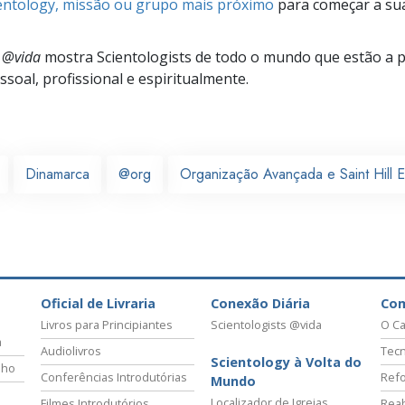
ientology, missão ou grupo mais próximo
para começar a su
s @vida
mostra Scientologists de todo o mundo que estão a 
soal, profissional e espiritualmente.
Dinamarca
@org
Organização Avançada e Saint Hill 
Oficial de Livraria
Conexão Diária
Co
Livros para Principiantes
Scientologists @vida
O Ca
a
Audiolivros
Tecn
Scientology à Volta do
lho
Conferências Introdutórias
Refo
Mundo
Localizador de Igrejas
Filmes Introdutórios
Reab