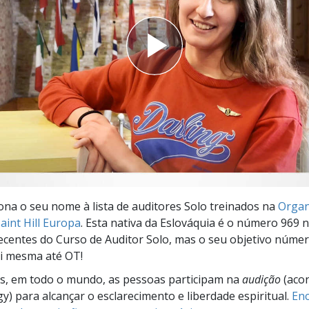
a?
iona o seu nome à lista de auditores Solo treinados na
Organ
aint Hill Europa
. Esta nativa da Eslováquia é o número 969 na
centes do Curso de Auditor Solo, mas o seu objetivo núme
i mesma até OT!
s, em todo o mundo, as pessoas participam na
audição
(aco
gy) para alcançar o esclarecimento e liberdade espiritual.
Enc