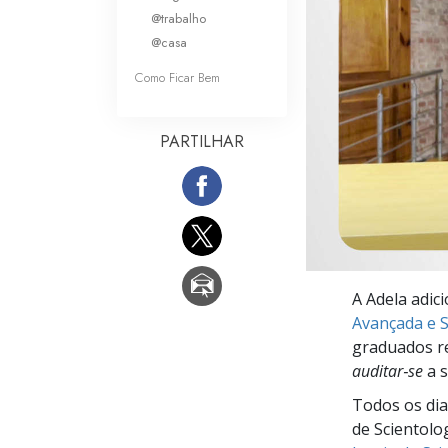
O que é a Grandez
@trabalho
@casa
Como Ficar Bem
PARTILHAR
A Adela adic
Avançada e S
graduados re
auditar‑se
a s
Todos os dia
de Scientolo