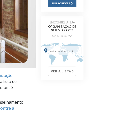
SUBSCREVER
Respostas às Drogas
Crianças
ENCONTRE A SUA
Ferramentas para o Local do Trabalho
ORGANIZAÇÃO DE
SCIENTOLOGY
MAIS PRÓXIMA
Ética e as Condições
A Causa da Supressão
Investigações
Bases da Organização
VER A LISTA
ização
Fundamentos das Relações Públicas
 lista de
Metas e Objetivos
ro um é
A Tecnologia de Estudo
nselhamento
Comunicação
ontre a