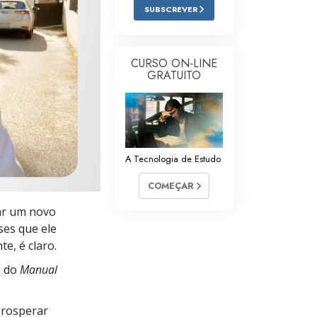
SUBSCREVER
Respostas às Drogas
Crianças
CURSO ON‑LINE
Ferramentas para o Local do Trabalho
GRATUITO
Ética e as Condições
A Causa da Supressão
Investigações
A Tecnologia de Estudo
COMEÇAR
Bases da Organização
ar um novo
Fundamentos das Relações Públicas
ses que ele
Metas e Objetivos
e, é claro.
s do
Manual
A Tecnologia de Estudo
Comunicação
prosperar