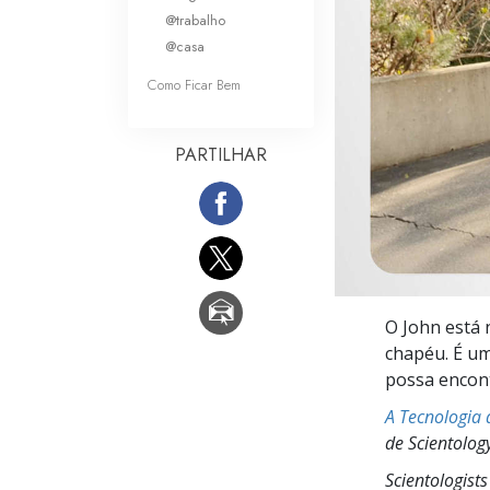
O que é a Grandez
@trabalho
@casa
Como Ficar Bem
PARTILHAR
O John está
chapéu. É um
possa encont
A Tecnologia 
de Scientolog
Scientologist