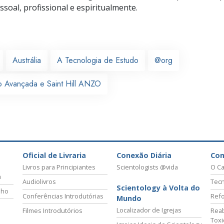
soal, profissional e espiritualmente.
Austrália
A Tecnologia de Estudo
@org
 Avançada e Saint Hill ANZO
Oficial de Livraria
Conexão Diária
Co
Livros para Principiantes
Scientologists @vida
O Ca
a
Audiolivros
Tecn
Scientology à Volta do
lho
Conferências Introdutórias
Refo
Mundo
Localizador de Igrejas
Filmes Introdutórios
Reab
Tox