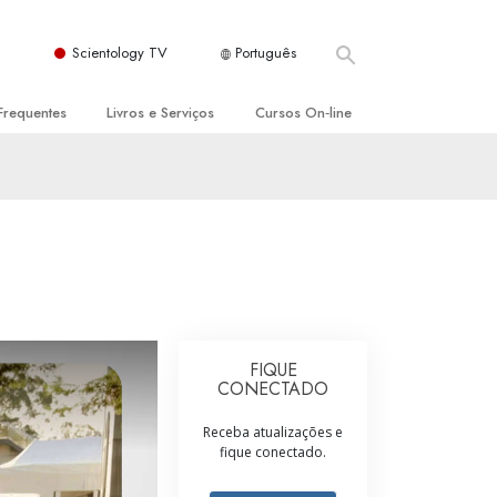
Scientology TV
Português
Frequentes
Livros e Serviços
Cursos On‑line
es e Princípios Básicos
s para Principiantes
Como Resolver Conflitos
a Igreja
olivros
As Dinâmicas da Existência
ção de Scientology
erências Introdutórias
Os Componentes da Compreensão
s Introdutórios
Soluções para Um Ambiente Perigoso
iços Introdutórios
Ajudas para Doenças e Ferimentos
FIQUE
CONECTADO
Integridade e Honestidade
Receba atualizações e
Casamento
fique conectado.
A Escala de Tom Emocional
ogy