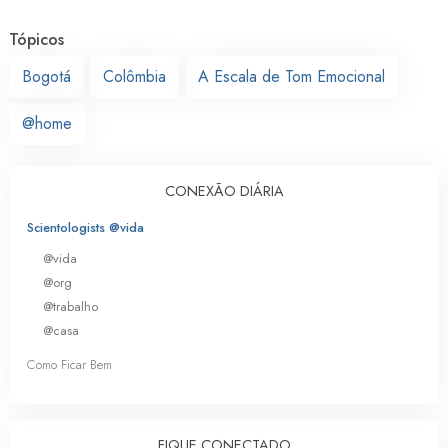
Tópicos
Bogotá
Colômbia
A Escala de Tom Emocional
@home
CONEXÃO DIÁRIA
Scientologists @vida
@vida
@org
@trabalho
@casa
Como Ficar Bem
FIQUE CONECTADO