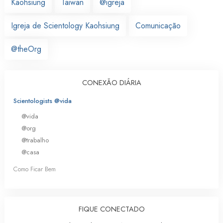
Kaohsiung
Taiwan
@igreja
Igreja de Scientology Kaohsiung
Comunicação
@theOrg
CONEXÃO DIÁRIA
Scientologists @vida
@vida
@org
@trabalho
@casa
Como Ficar Bem
FIQUE CONECTADO