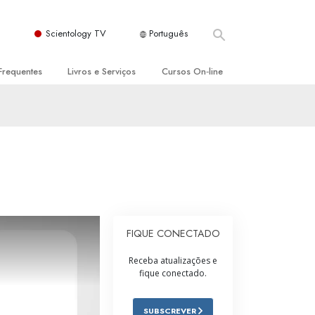
Scientology TV
Português
Frequentes
Livros e Serviços
Cursos On‑line
es e Princípios Básicos
s para Principiantes
Como Resolver Conflitos
a Igreja
olivros
As Dinâmicas da Existência
ção de Scientology
erências Introdutórias
Os Componentes da Compreensão
s Introdutórios
Soluções para Um Ambiente Perigoso
iços Introdutórios
Ajudas para Doenças e Ferimentos
FIQUE CONECTADO
Integridade e Honestidade
Receba atualizações e
fique conectado.
Casamento
A Escala de Tom Emocional
SUBSCREVER
ogy