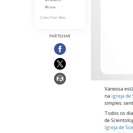
O que é a Grandez
@casa
Como Ficar Bem
PARTILHAR
Vanessa está
na
Igreja de
simples: sen
Todos os dia
de Scientolo
Igreja de Sc