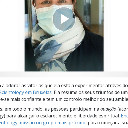
a?
 a adorar as vitórias que ela está a experimentar através do
 Scientology em Bruxelas
. Ela resume os seus triunfos de u
te‑se mais confiante e tem um controlo melhor do seu ambie
s, em todo o mundo, as pessoas participam na
audição
(aco
gy) para alcançar o esclarecimento e liberdade espiritual.
Enc
ientology, missão ou grupo mais próximo
para começar a su