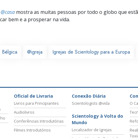
s @casa
mostra as muitas pessoas por todo o globo que estão
icar bem e a prosperar na vida.
Bélgica
@igreja
Igrejas de Scientology para a Europa
Oficial de Livraria
Conexão Diária
Co
Livros para Principiantes
Scientologists @vida
O Ca
a
Audiolivros
Tecn
Scientology à Volta do
lho
Conferências Introdutórias
Refo
Mundo
Localizador de Igrejas
Filmes Introdutórios
Reab
Tox