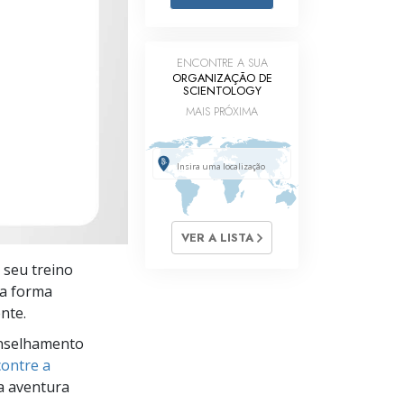
Respostas às Drogas
Crianças
ENCONTRE A SUA
ORGANIZAÇÃO DE
SCIENTOLOGY
Ferramentas para o Local do Trabalho
MAIS PRÓXIMA
Ética e as Condições
A Causa da Supressão
Investigações
Bases da Organização
VER A LISTA
 seu treino
Fundamentos das Relações Públicas
ma forma
Metas e Objetivos
nte.
nselhamento
A Tecnologia de Estudo
ontre a
Comunicação
a aventura