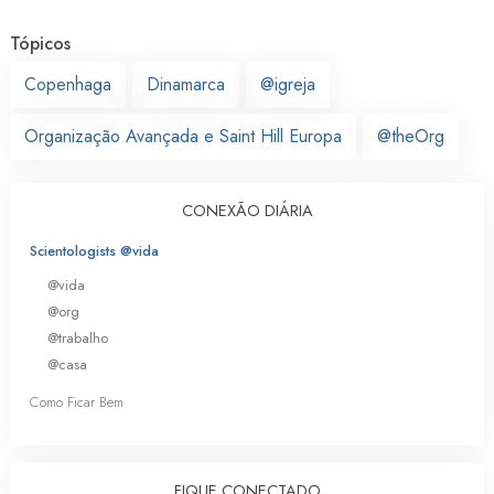
Tópicos
Copenhaga
Dinamarca
@igreja
Organização Avançada e Saint Hill Europa
@theOrg
CONEXÃO DIÁRIA
Scientologists @vida
@vida
@org
@trabalho
@casa
Como Ficar Bem
FIQUE CONECTADO