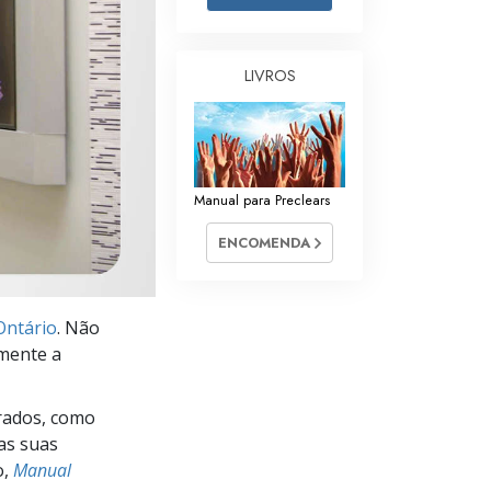
Respostas às Drogas
Crianças
LIVROS
Ferramentas para o Local do Trabalho
Ética e as Condições
Manual para Preclears
A Causa da Supressão
ENCOMENDA
Investigações
Bases da Organização
Ontário
. Não
Fundamentos das Relações Públicas
amente a
Metas e Objetivos
rados, como
A Tecnologia de Estudo
as suas
Comunicação
o,
Manual