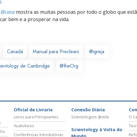
s.
s @casa
mostra as muitas pessoas por todo o globo que estão
icar bem e a prosperar na vida.
Canadá
Manual para Preclears
@igreja
cientology de Cambridge
@theOrg
Oficial de Livraria
Conexão Diária
Co
Livros para Principiantes
Scientologists @vida
O Ca
a
Audiolivros
Tecn
Scientology à Volta do
lho
Conferências Introdutórias
Refo
Mundo