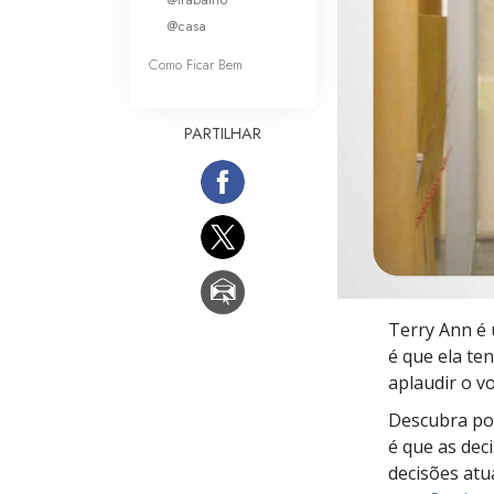
O que é a Grandez
@casa
Como Ficar Bem
PARTILHAR
Terry Ann é
é que ela te
aplaudir o v
Descubra po
é que as dec
decisões atu