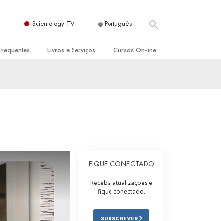
Scientology TV
Português
Frequentes
Livros e Serviços
Cursos On‑line
es e Princípios Básicos
s para Principiantes
Como Resolver Conflitos
a Igreja
olivros
As Dinâmicas da Existência
ção de Scientology
erências Introdutórias
Os Componentes da Compreensão
s Introdutórios
Soluções para Um Ambiente Perigoso
iços Introdutórios
Ajudas para Doenças e Ferimentos
FIQUE CONECTADO
Integridade e Honestidade
Receba atualizações e
fique conectado.
Casamento
A Escala de Tom Emocional
SUBSCREVER
ogy