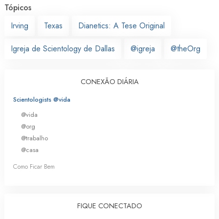
Tópicos
Irving
Texas
Dianetics: A Tese Original
Igreja de Scientology de Dallas
@igreja
@theOrg
CONEXÃO DIÁRIA
Scientologists @vida
@vida
@org
@trabalho
@casa
Como Ficar Bem
FIQUE CONECTADO