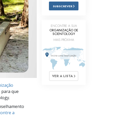
Respostas às Drogas
SUBSCREVER
Crianças
ENCONTRE A SUA
Ferramentas para o Local do Trabalho
ORGANIZAÇÃO DE
SCIENTOLOGY
Ética e as Condições
MAIS PRÓXIMA
A Causa da Supressão
Investigações
Bases da Organização
VER A LISTA
Fundamentos das Relações Públicas
ização
Metas e Objetivos
s para que
logy.
A Tecnologia de Estudo
nselhamento
Comunicação
ontre a