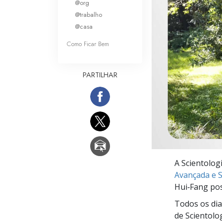
@org
O que é a Grandez
@trabalho
@casa
Como Ficar Bem
PARTILHAR
A Scientolog
Avançada e Sa
Hui‑Fang pos
Todos os dia
de Scientolo