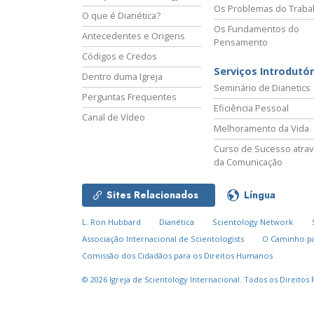
Os Problemas do Traba
O que é Dianética?
Os Fundamentos do
Antecedentes e Origens
Pensamento
Códigos e Credos
Serviços Introdutór
Dentro duma Igreja
Seminário de Dianetics
Perguntas Frequentes
Eficiência Pessoal
Canal de Vídeo
Melhoramento da Vida
Curso de Sucesso atra
da Comunicação
Sites Relacionados
Língua
L. Ron Hubbard
Dianética
Scientology Network
Associação Internacional de Scientologists
O Caminho pa
Comissão dos Cidadãos para os Direitos Humanos
© 2026
Igreja de Scientology Internacional.
Todos os Direitos 