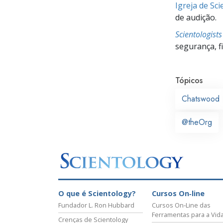
Igreja de Sc
de audição.
Scientologist
segurança, f
Tópicos
Chatswood
@theOrg
O que é Scientology?
Cursos On‑line
Fundador L. Ron Hubbard
Cursos On‑Line das
Ferramentas para a Vid
Crenças de Scientology