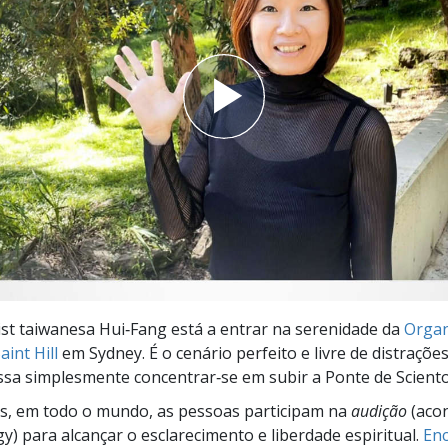
a?
ist taiwanesa Hui‑Fang está a entrar na serenidade da
Organ
int Hill
em Sydney. É o cenário perfeito e livre de distraçõe
sa simplesmente concentrar‑se em subir a Ponte de Sciento
s, em todo o mundo, as pessoas participam na
audição
(aco
gy) para alcançar o esclarecimento e liberdade espiritual.
Enc