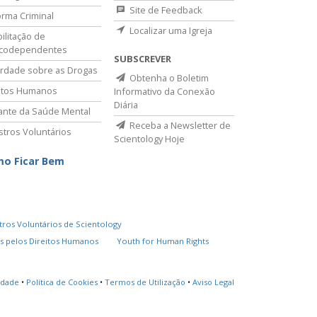
Site de Feedback
rma Criminal
Localizar uma Igreja
ilitação de
icodependentes
SUBSCREVER
rdade sobre as Drogas
Obtenha o Boletim
itos Humanos
Informativo da Conexão
Diária
lante da Saúde Mental
Receba a Newsletter de
stros Voluntários
Scientology Hoje
o Ficar Bem
tros Voluntários de Scientology
s pelos Direitos Humanos
Youth for Human Rights
cidade
•
Política de Cookies
•
Termos de Utilização
•
Aviso Legal