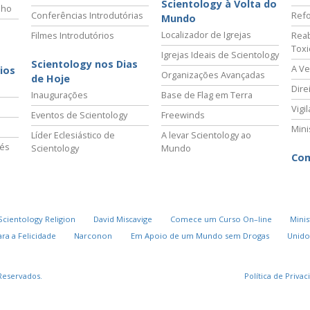
Scientology à Volta do
lho
Conferências Introdutórias
Refo
Mundo
Localizador de Igrejas
Filmes Introdutórios
Reab
Tox
Igrejas Ideais de Scientology
Scientology nos Dias
A Ve
ios
Organizações Avançadas
de Hoje
Dire
Inaugurações
Base de Flag em Terra
Vigi
Eventos de Scientology
Freewinds
Mini
Líder Eclesiástico de
A levar Scientology ao
vés
Scientology
Mundo
Com
Scientology Religion
David Miscavige
Comece um Curso On–line
Minis
ra a Felicidade
Narconon
Em Apoio de um Mundo sem Drogas
Unido
Reservados.
Política de Priva