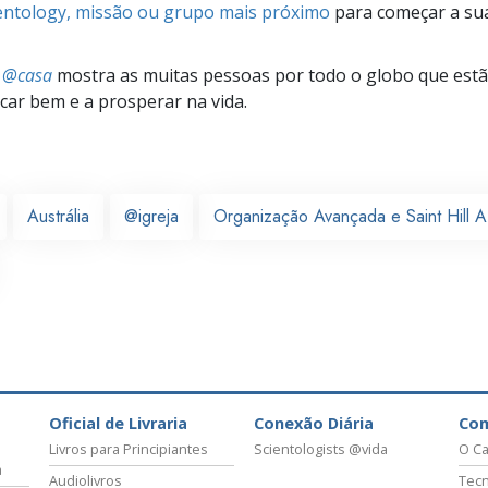
ientology, missão ou grupo mais próximo
para começar a su
s @casa
mostra as muitas pessoas por todo o globo que estão
icar bem e a prosperar na vida.
Austrália
@igreja
Organização Avançada e Saint Hill
Oficial de Livraria
Conexão Diária
Co
Livros para Principiantes
Scientologists @vida
O Ca
a
Audiolivros
Tecn