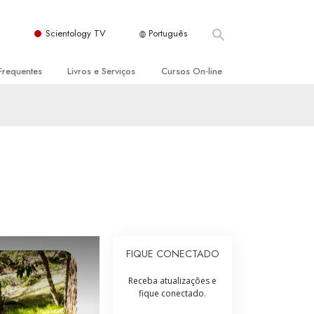
Scientology TV
Português
Frequentes
Livros e Serviços
Cursos On‑line
es e Princípios Básicos
s para Principiantes
Como Resolver Conflitos
a Igreja
olivros
As Dinâmicas da Existência
ção de Scientology
erências Introdutórias
Os Componentes da Compreensão
s Introdutórios
Soluções para Um Ambiente Perigoso
iços Introdutórios
Ajudas para Doenças e Ferimentos
Integridade e Honestidade
FIQUE CONECTADO
Casamento
Receba atualizações e
fique conectado.
A Escala de Tom Emocional
ogy