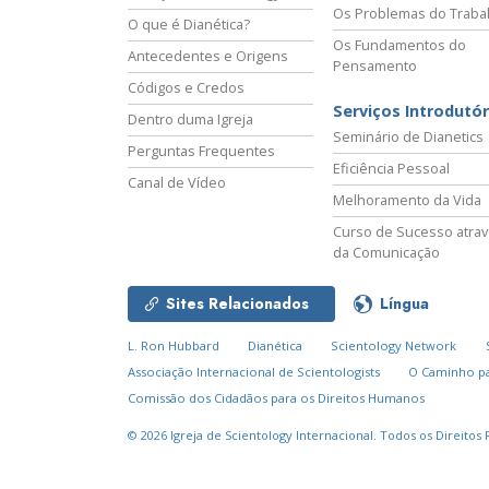
Os Problemas do Traba
O que é Dianética?
Os Fundamentos do
Antecedentes e Origens
Pensamento
Códigos e Credos
Serviços Introdutór
Dentro duma Igreja
Seminário de Dianetics
Perguntas Frequentes
Eficiência Pessoal
Canal de Vídeo
Melhoramento da Vida
Curso de Sucesso atra
da Comunicação
Sites Relacionados
Língua
L. Ron Hubbard
Dianética
Scientology Network
Associação Internacional de Scientologists
O Caminho pa
Comissão dos Cidadãos para os Direitos Humanos
© 2026
Igreja de Scientology Internacional.
Todos os Direitos 