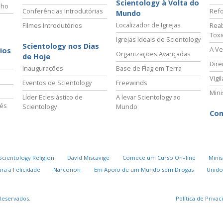
Scientology à Volta do
lho
Conferências Introdutórias
Refo
Mundo
Localizador de Igrejas
Filmes Introdutórios
Reab
Tox
Igrejas Ideais de Scientology
Scientology nos Dias
A Ve
ios
Organizações Avançadas
de Hoje
Dire
Inaugurações
Base de Flag em Terra
Vigi
Eventos de Scientology
Freewinds
Mini
Líder Eclesiástico de
A levar Scientology ao
vés
Scientology
Mundo
Com
Scientology Religion
David Miscavige
Comece um Curso On–line
Minis
ra a Felicidade
Narconon
Em Apoio de um Mundo sem Drogas
Unido
Reservados.
Política de Priva