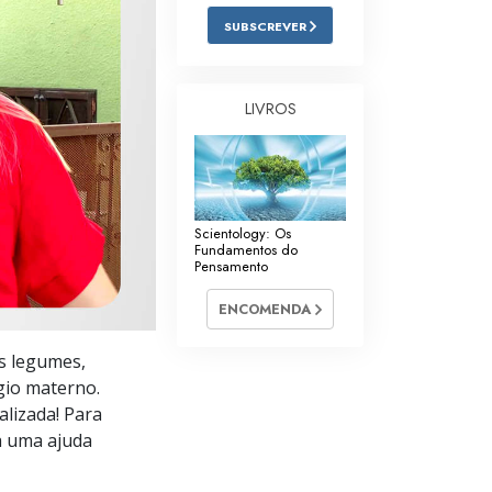
Respostas às Drogas
SUBSCREVER
Crianças
LIVROS
Ferramentas para o Local do Trabalho
Ética e as Condições
A Causa da Supressão
Scientology: Os
Investigações
Fundamentos do
Pensamento
Bases da Organização
ENCOMENDA
Fundamentos das Relações Públicas
s legumes,
Metas e Objetivos
gio materno.
alizada! Para
A Tecnologia de Estudo
ra uma ajuda
Comunicação