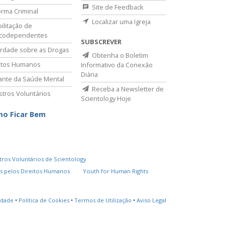
Site de Feedback
rma Criminal
Localizar uma Igreja
ilitação de
icodependentes
SUBSCREVER
rdade sobre as Drogas
Obtenha o Boletim
itos Humanos
Informativo da Conexão
Diária
lante da Saúde Mental
Receba a Newsletter de
stros Voluntários
Scientology Hoje
o Ficar Bem
tros Voluntários de Scientology
s pelos Direitos Humanos
Youth for Human Rights
cidade
•
Política de Cookies
•
Termos de Utilização
•
Aviso Legal