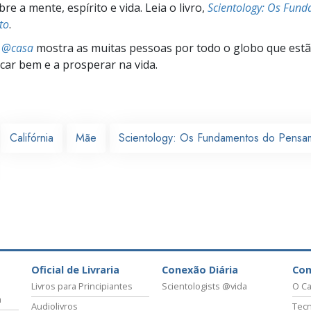
e a mente, espírito e vida. Leia o livro,
Scientology: Os Fun
to
.
s @casa
mostra as muitas pessoas por todo o globo que estão
icar bem e a prosperar na vida.
Califórnia
Mãe
Scientology: Os Fundamentos do Pensa
Oficial de Livraria
Conexão Diária
Co
Livros para Principiantes
Scientologists @vida
O Ca
a
Audiolivros
Tecn