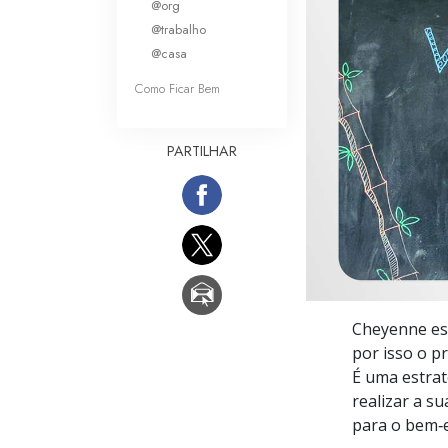
@org
O que é a Grandez
@trabalho
@casa
Como Ficar Bem
PARTILHAR
Cheyenne es
por isso o p
É uma estrat
realizar a s
para o bem‑e