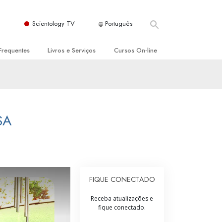
Scientology TV
Português
Frequentes
Livros e Serviços
Cursos On‑line
es e Princípios Básicos
s para Principiantes
Como Resolver Conflitos
a Igreja
olivros
As Dinâmicas da Existência
ção de Scientology
erências Introdutórias
Os Componentes da Compreensão
SA
s Introdutórios
Soluções para Um Ambiente Perigoso
iços Introdutórios
Ajudas para Doenças e Ferimentos
Integridade e Honestidade
FIQUE CONECTADO
Casamento
Receba atualizações e
fique conectado.
A Escala de Tom Emocional
ogy