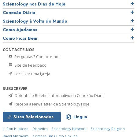
Scientology nos Dias de Hoje
Conexão Diária
Scientology à Volta do Mundo
Como Ajudamos
Como Ficar Bem
CONTACTE‑NOS
Perguntas? Contacte‑nos
Site de Feedback
Localizar uma Igreja
SUBSCREVER
Obtenha o Boletim Informativo da Conexão Diária
Receba a Newsletter de Scientology Hoje
Sites Relacionados
Língua
L. Ron Hubbard
Dianética
Scientology Network
Scientology Religion
David Miscavige
Comece um Curso On–line