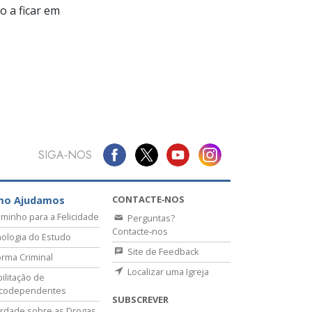
 a ficar em
SIGA‑NOS
CONTACTE‑NOS
mo Ajudamos
minho para a Felicidade
Perguntas?
Contacte‑nos
ologia do Estudo
Site de Feedback
rma Criminal
Localizar uma Igreja
ilitação de
icodependentes
SUBSCREVER
rdade sobre as Drogas