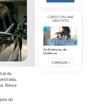
Respostas às Drogas
Crianças
CURSO ON‑LINE
GRATUITO
Ferramentas para o Local do Trabalho
Ética e as Condições
A Causa da Supressão
As Dinâmicas da
Existência
Investigações
COMEÇAR
Bases da Organização
ral da
Fundamentos das Relações Públicas
oestrada,
Metas e Objetivos
us. Nessa
A Tecnologia de Estudo
pios do
Comunicação