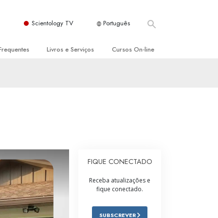
Scientology TV
Português
Frequentes
Livros e Serviços
Cursos On‑line
es e Princípios Básicos
s para Principiantes
Como Resolver Conflitos
a Igreja
olivros
As Dinâmicas da Existência
ção de Scientology
erências Introdutórias
Os Componentes da Compreensão
s Introdutórios
Soluções para Um Ambiente Perigoso
iços Introdutórios
Ajudas para Doenças e Ferimentos
FIQUE CONECTADO
Integridade e Honestidade
Receba atualizações e
fique conectado.
Casamento
A Escala de Tom Emocional
SUBSCREVER
ogy