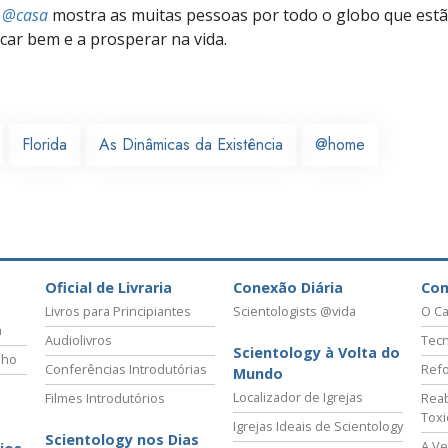
s @casa
mostra as muitas pessoas por todo o globo que estão
icar bem e a prosperar na vida.
Florida
As Dinâmicas da Existência
@home
Oficial de Livraria
Conexão Diária
Co
Livros para Principiantes
Scientologists @vida
O Ca
a
Audiolivros
Tecn
Scientology à Volta do
lho
Conferências Introdutórias
Refo
Mundo
Localizador de Igrejas
Filmes Introdutórios
Reab
Tox
Igrejas Ideais de Scientology
Scientology nos Dias
A Ve