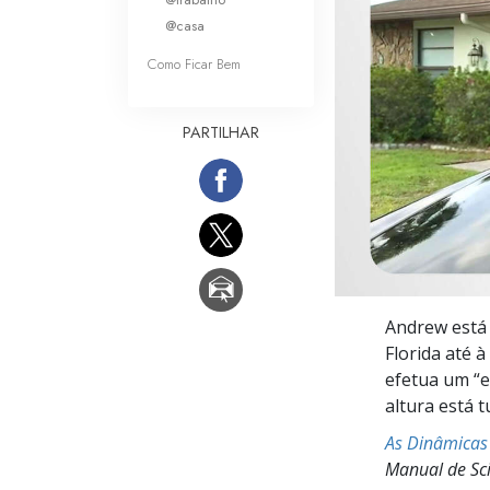
O que é a Grandez
@casa
Como Ficar Bem
PARTILHAR
Andrew está 
Florida até 
efetua um “e
altura está t
As Dinâmicas 
Manual de Sci