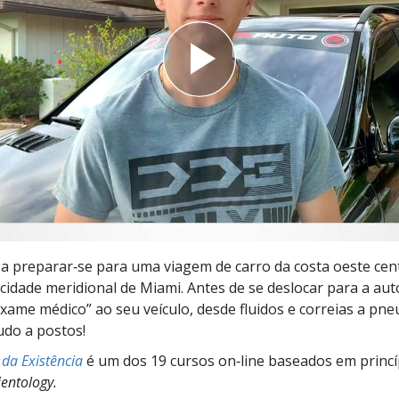
a?
a preparar‑se para uma viagem de carro da costa oeste cent
à cidade meridional de Miami. Antes de se deslocar para a aut
xame médico” ao seu veículo, desde fluidos e correias a pne
udo a postos!
da Existência
é um dos 19 cursos on‑line baseados em princí
entology.