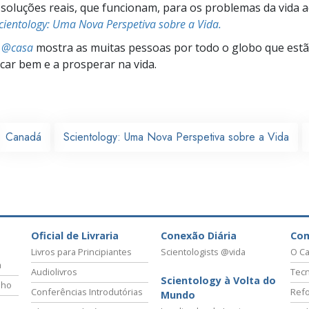
soluções reais, que funcionam, para os problemas da vida a
cientology: Uma Nova Perspetiva sobre a Vida.
s @casa
mostra as muitas pessoas por todo o globo que estão
icar bem e a prosperar na vida.
Canadá
Scientology: Uma Nova Perspetiva sobre a Vida
Oficial de Livraria
Conexão Diária
Co
Livros para Principiantes
Scientologists @vida
O Ca
a
Audiolivros
Tecn
Scientology à Volta do
lho
Conferências Introdutórias
Refo
Mundo