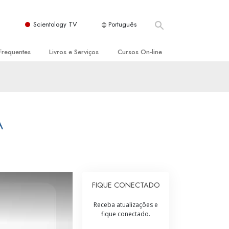
Scientology TV
Português
Frequentes
Livros e Serviços
Cursos On‑line
es e Princípios Básicos
s para Principiantes
Como Resolver Conflitos
a Igreja
olivros
As Dinâmicas da Existência
ção de Scientology
erências Introdutórias
Os Componentes da Compreensão
A
s Introdutórios
Soluções para Um Ambiente Perigoso
iços Introdutórios
Ajudas para Doenças e Ferimentos
Integridade e Honestidade
FIQUE CONECTADO
Casamento
Receba atualizações e
fique conectado.
A Escala de Tom Emocional
ogy