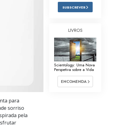
Respostas às Drogas
SUBSCREVER
Crianças
LIVROS
Ferramentas para o Local do Trabalho
Ética e as Condições
A Causa da Supressão
Scientology: Uma Nova
Investigações
Perspetiva sobre a Vida
Bases da Organização
ENCOMENDA
Fundamentos das Relações Públicas
nta para
Metas e Objetivos
nde sorriso
spirada pela
A Tecnologia de Estudo
esfrutar
Comunicação