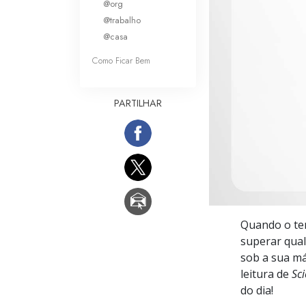
@org
O que é a Grandez
@trabalho
@casa
Como Ficar Bem
PARTILHAR
Quando o tem
superar qual
sob a sua má
leitura de
Sc
do dia!