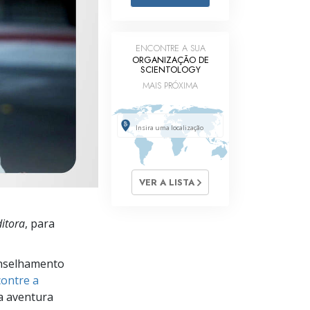
Respostas às Drogas
Crianças
ENCONTRE A SUA
ORGANIZAÇÃO DE
SCIENTOLOGY
Ferramentas para o Local do Trabalho
MAIS PRÓXIMA
Ética e as Condições
A Causa da Supressão
Investigações
Bases da Organização
VER A LISTA
Fundamentos das Relações Públicas
itora
, para
Metas e Objetivos
nselhamento
A Tecnologia de Estudo
ontre a
Comunicação
a aventura