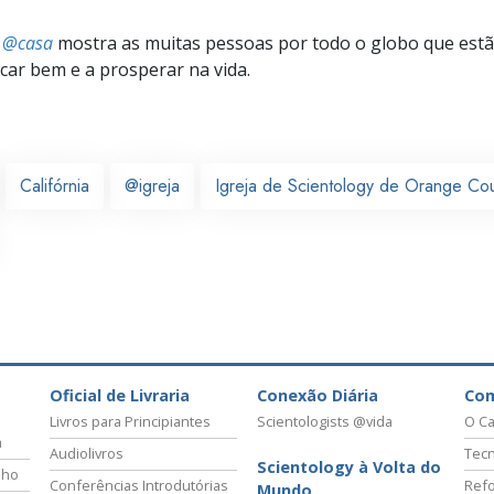
s @casa
mostra as muitas pessoas por todo o globo que estão
icar bem e a prosperar na vida.
Califórnia
@igreja
Igreja de Scientology de Orange Co
Oficial de Livraria
Conexão Diária
Co
Livros para Principiantes
Scientologists @vida
O Ca
a
Audiolivros
Tecn
Scientology à Volta do
lho
Conferências Introdutórias
Refo
Mundo