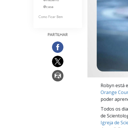
O que é a Grandez
@casa
Como Ficar Bem
PARTILHAR
Robyn está e
Orange Cou
poder aprend
Todos os dia
de Scientolo
Igreja de Sc