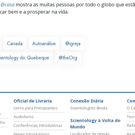
s @casa
mostra as muitas pessoas por todo o globo que estão
icar bem e a prosperar na vida.
Canada
Autoanálise
@igreja
cientology do Quebeque
@theOrg
Oficial de Livraria
Conexão Diária
Co
Livros para Principiantes
Scientologists @vida
O Ca
a
Audiolivros
Tecn
Scientology à Volta do
lho
Conferências Introdutórias
Refo
Mundo
Localizador de Igrejas
Filmes Introdutórios
Reab