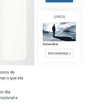
Respostas às Drogas
Crianças
LIVROS
Ferramentas para o Local do Trabalho
Ética e as Condições
Autoanálise
A Causa da Supressão
ENCOMENDA
Investigações
Bases da Organização
essos de
Fundamentos das Relações Públicas
mas o que ela
Metas e Objetivos
or dia
A Tecnologia de Estudo
ocional e
Comunicação