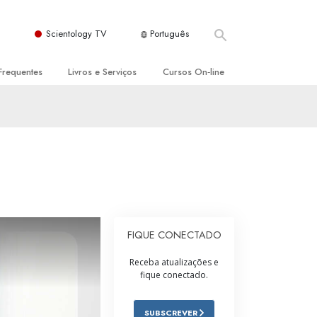
Scientology TV
Português
Frequentes
Livros e Serviços
Cursos On‑line
es e Princípios Básicos
s para Principiantes
Como Resolver Conflitos
a Igreja
olivros
As Dinâmicas da Existência
ção de Scientology
erências Introdutórias
Os Componentes da Compreensão
s Introdutórios
Soluções para Um Ambiente Perigoso
iços Introdutórios
Ajudas para Doenças e Ferimentos
FIQUE CONECTADO
Integridade e Honestidade
Receba atualizações e
fique conectado.
Casamento
A Escala de Tom Emocional
SUBSCREVER
ogy