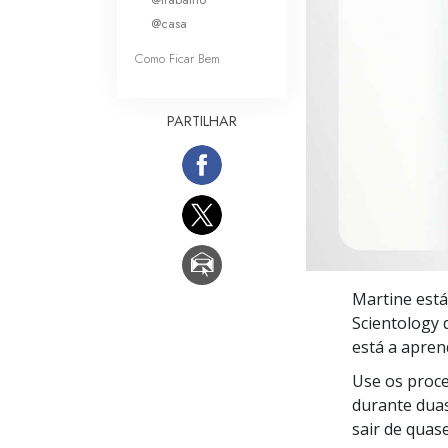
O que é a Grandez
@casa
Como Ficar Bem
PARTILHAR
Martine está
Scientology 
está a apren
Use os proc
durante dua
sair de quas