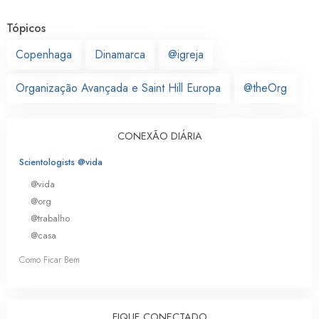
Tópicos
Copenhaga
Dinamarca
@igreja
Organização Avançada e Saint Hill Europa
@theOrg
CONEXÃO DIÁRIA
Scientologists @vida
@vida
@org
@trabalho
@casa
Como Ficar Bem
FIQUE CONECTADO