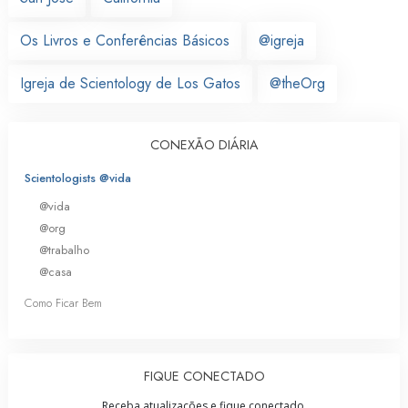
Os Livros e Conferências Básicos
@igreja
Igreja de Scientology de Los Gatos
@theOrg
CONEXÃO DIÁRIA
Scientologists @vida
@vida
@org
@trabalho
@casa
Como Ficar Bem
FIQUE CONECTADO
Receba atualizações e fique conectado.