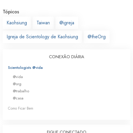
Tópicos
Kaohsiung
Taiwan
@igreja
Igreja de Scientology de Kaohsiung
@theOrg
CONEXÃO DIÁRIA
Scientologists @vida
@vida
@org
@trabalho
@casa
Como Ficar Bem
FIQUE CONECTADO