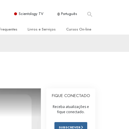
Scientology TV
Português
Frequentes
Livros e Serviços
Cursos On‑line
es e Princípios Básicos
s para Principiantes
Como Resolver Conflitos
a Igreja
olivros
As Dinâmicas da Existência
ção de Scientology
erências Introdutórias
Os Componentes da Compreensão
s Introdutórios
Soluções para Um Ambiente Perigoso
iços Introdutórios
Ajudas para Doenças e Ferimentos
FIQUE CONECTADO
Integridade e Honestidade
Receba atualizações e
fique conectado.
Casamento
A Escala de Tom Emocional
SUBSCREVER
ogy