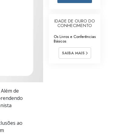
Respostas às Drogas
Crianças
IDADE DE OURO DO
CONHECIMENTO
Ferramentas para o Local do Trabalho
Os Livros e Conferências
Básicos
Ética e as Condições
SAIBA MAIS
A Causa da Supressão
Investigações
Bases da Organização
. Além de
Fundamentos das Relações Públicas
prendendo
Metas e Objetivos
nista
A Tecnologia de Estudo
lusões ao
Comunicação
im