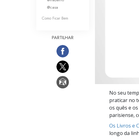
O que é a Grandez
@casa
Como Ficar Bem
PARTILHAR
No seu tempo
praticar no 
os quês e os
parisiense, 
Os Livros e 
longo da lin