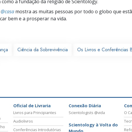
omo a fundação da religião de Scientology.
s @casa
mostra as muitas pessoas por todo o globo que estão
icar bem e a prosperar na vida.
ança
Ciência da Sobrevivência
Os Livros e Conferências 
Oficial de Livraria
Conexão Diária
Co
Livros para Principiantes
Scientologists @vida
O Ca
a
Audiolivros
Tecn
Scientology à Volta do
lho
Conferências Introdutórias
Refo
Mundo