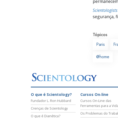
permanecem c
Scientologist
segurança, f
Tópicos
Paris
Fr
@home
O que é Scientology?
Cursos On‑line
Fundador L. Ron Hubbard
Cursos On‑Line das
Ferramentas para a Vid
Crenças de Scientology
Os Problemas do Traba
O que é Dianética?