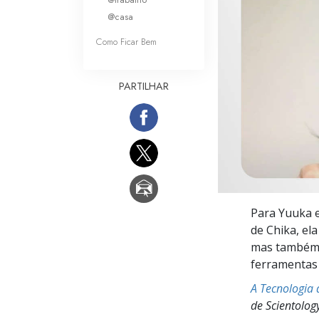
O que é a Grandez
@casa
Como Ficar Bem
PARTILHAR
Para Yuuka e 
de Chika, el
mas também a
ferramentas
A Tecnologia 
de Scientolog