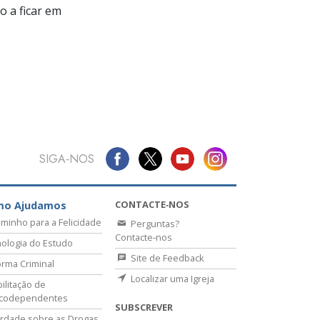
 a ficar em
SIGA‑NOS
CONTACTE‑NOS
mo Ajudamos
minho para a Felicidade
Perguntas?
Contacte‑nos
ologia do Estudo
Site de Feedback
rma Criminal
Localizar uma Igreja
ilitação de
icodependentes
SUBSCREVER
rdade sobre as Drogas