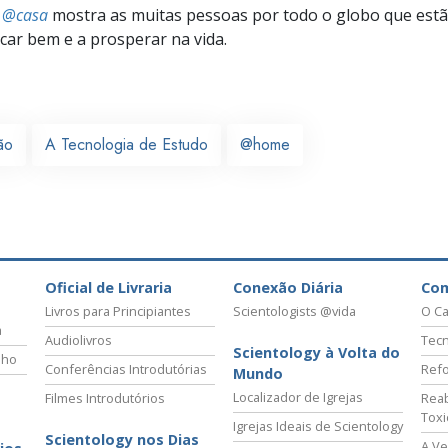
s @casa
mostra as muitas pessoas por todo o globo que estão
icar bem e a prosperar na vida.
ão
A Tecnologia de Estudo
@home
Oficial de Livraria
Conexão Diária
Co
Livros para Principiantes
Scientologists @vida
O Ca
a
Audiolivros
Tecn
Scientology à Volta do
lho
Conferências Introdutórias
Refo
Mundo
Localizador de Igrejas
Filmes Introdutórios
Reab
Tox
Igrejas Ideais de Scientology
Scientology nos Dias
A Ve