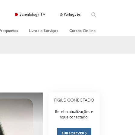
Scientology TV
Português
Frequentes
Livros e Serviços
Cursos On‑line
es e Princípios Básicos
s para Principiantes
Como Resolver Conflitos
a Igreja
olivros
As Dinâmicas da Existência
ção de Scientology
erências Introdutórias
Os Componentes da Compreensão
s Introdutórios
Soluções para Um Ambiente Perigoso
iços Introdutórios
Ajudas para Doenças e Ferimentos
FIQUE CONECTADO
Integridade e Honestidade
Receba atualizações e
fique conectado.
Casamento
A Escala de Tom Emocional
SUBSCREVER
ogy