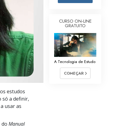
Respostas às Drogas
Crianças
CURSO ON‑LINE
GRATUITO
Ferramentas para o Local do Trabalho
Ética e as Condições
A Causa da Supressão
A Tecnologia de Estudo
Investigações
COMEÇAR
Bases da Organização
 nos estudos
Fundamentos das Relações Públicas
só a definir,
Metas e Objetivos
a usar as
A Tecnologia de Estudo
s do
Manual
Comunicação