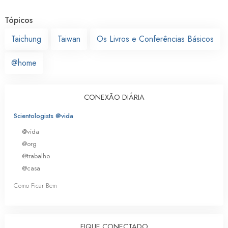
Tópicos
Taichung
Taiwan
Os Livros e Conferências Básicos
@home
CONEXÃO DIÁRIA
Scientologists @vida
@vida
@org
@trabalho
@casa
Como Ficar Bem
FIQUE CONECTADO