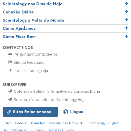
Scientology nos Dias de Hoje
Conexão Diária
Scientology à Volta do Mundo
Como Ajudamos
Como Ficar Bem
CONTACTE‑NOS
Perguntas? Contacte‑nos
Site de Feedback
Localizar uma Igreja
SUBSCREVER
Obtenha o Boletim Informativo da Conexão Diária
Receba a Newsletter de Scientology Hoje
Sites Relacionados
Língua
L. Ron Hubbard
Dianética
Scientology Network
Scientology Religion
David Miscavige
Comece um Curso On–line