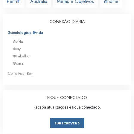
Penrith
Austrália
Metas e Objetivos
@home
CONEXÃO DIÁRIA
Scientologists @vida
@vida
@org
@trabalho
@casa
Como Ficar Bem
FIQUE CONECTADO
Receba atualizações e fique conectado.
SUBSCREVER