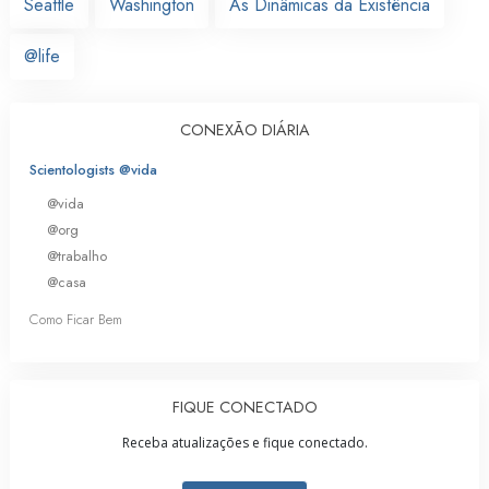
Seattle
Washington
As Dinâmicas da Existência
@life
CONEXÃO DIÁRIA
Scientologists @vida
@vida
@org
@trabalho
@casa
Como Ficar Bem
FIQUE CONECTADO
Receba atualizações e fique conectado.