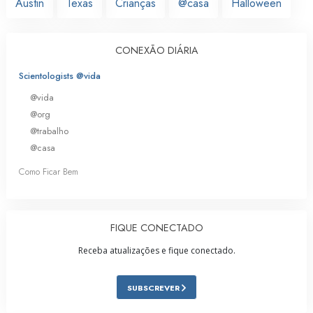
Austin
Texas
Crianças
@casa
Halloween
CONEXÃO DIÁRIA
Scientologists @vida
@vida
@org
@trabalho
@casa
Como Ficar Bem
FIQUE CONECTADO
Receba atualizações e fique conectado.
SUBSCREVER