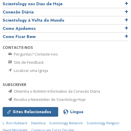
Scientology nos Dias de Hoje
Conexão Diária
Scientology à Volta do Mundo
Como Ajudamos
Como Ficar Bem
CONTACTE‑NOS
Perguntas? Contacte‑nos
Site de Feedback
Localizar uma Igreja
SUBSCREVER
Obtenha o Boletim Informativo da Conexão Diária
Receba a Newsletter de Scientology Hoje
Sites Relacionados
Língua
L. Ron Hubbard
Dianética
Scientology Network
Scientology Religion
David Miscavige
Comece um Curso On–line