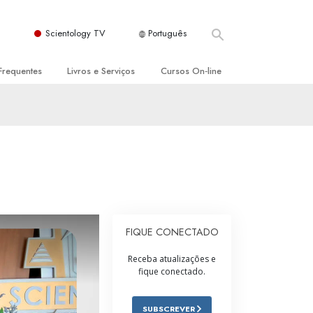
Scientology TV
Português
Frequentes
Livros e Serviços
Cursos On‑line
es e Princípios Básicos
s para Principiantes
Como Resolver Conflitos
a Igreja
olivros
As Dinâmicas da Existência
ção de Scientology
erências Introdutórias
Os Componentes da Compreensão
s Introdutórios
Soluções para Um Ambiente Perigoso
iços Introdutórios
Ajudas para Doenças e Ferimentos
FIQUE CONECTADO
Integridade e Honestidade
Receba atualizações e
fique conectado.
Casamento
A Escala de Tom Emocional
SUBSCREVER
ogy