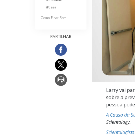
O que é a Grandez
@casa
Como Ficar Bem
PARTILHAR
Larry vai pa
sobre a pre
pessoa pode 
A Causa da S
Scientology.
Scientologist