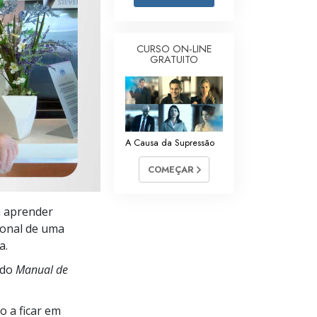
Respostas às Drogas
Crianças
CURSO ON‑LINE
GRATUITO
Ferramentas para o Local do Trabalho
Ética e as Condições
A Causa da Supressão
A Causa da Supressão
Investigações
COMEÇAR
Bases da Organização
 a aprender
Fundamentos das Relações Públicas
onal de uma
Metas e Objetivos
a.
 do
Manual de
A Tecnologia de Estudo
Comunicação
 a ficar em