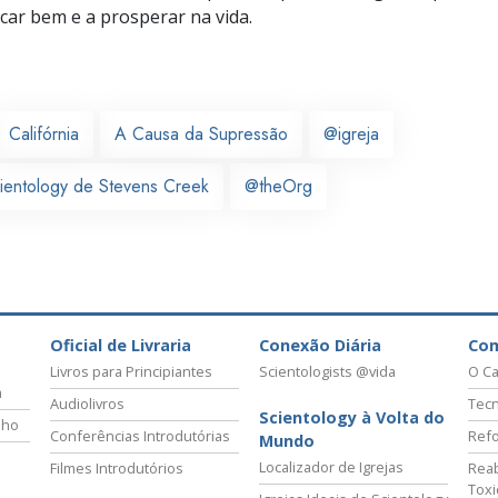
icar bem e a prosperar na vida.
Califórnia
A Causa da Supressão
@igreja
cientology de Stevens Creek
@theOrg
Oficial de Livraria
Conexão Diária
Co
Livros para Principiantes
Scientologists @vida
O Ca
a
Audiolivros
Tecn
Scientology à Volta do
lho
Conferências Introdutórias
Refo
Mundo
Localizador de Igrejas
Filmes Introdutórios
Reab
Tox