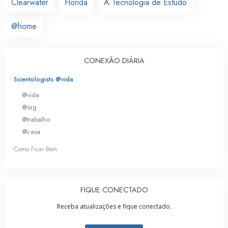
Clearwater
Florida
A Tecnologia de Estudo
@home
CONEXÃO DIÁRIA
Scientologists @vida
@vida
@org
@trabalho
@casa
Como Ficar Bem
FIQUE CONECTADO
Receba atualizações e fique conectado.