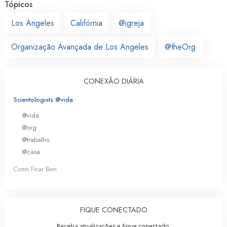
Tópicos
Los Angeles
Califórnia
@igreja
Organização Avançada de Los Angeles
@theOrg
CONEXÃO DIÁRIA
Scientologists @vida
@vida
@org
@trabalho
@casa
Como Ficar Bem
FIQUE CONECTADO
Receba atualizações e fique conectado.