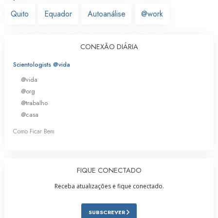
Quito
Equador
Autoanálise
@work
CONEXÃO DIÁRIA
Scientologists @vida
@vida
@org
@trabalho
@casa
Como Ficar Bem
FIQUE CONECTADO
Receba atualizações e fique conectado.
SUBSCREVER