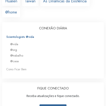
Hualien
Taiwan
As Dinâmicas da Existência
@home
CONEXÃO DIÁRIA
Scientologists @vida
@vida
@org
@trabalho
@casa
Como Ficar Bem
FIQUE CONECTADO
Receba atualizações e fique conectado.