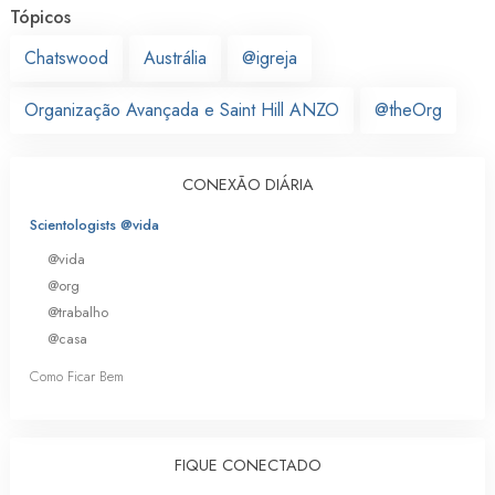
Tópicos
Chatswood
Austrália
@igreja
Organização Avançada e Saint Hill ANZO
@theOrg
CONEXÃO DIÁRIA
Scientologists @vida
@vida
@org
@trabalho
@casa
Como Ficar Bem
FIQUE CONECTADO