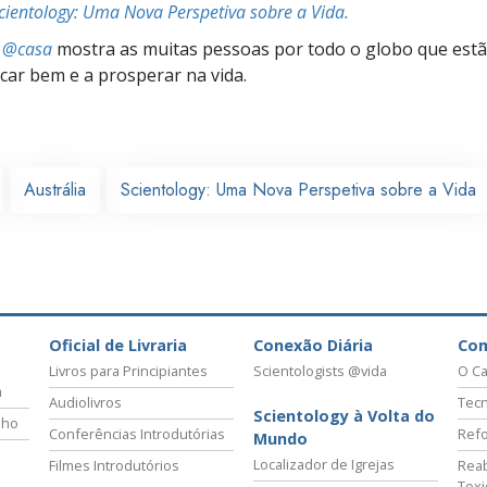
cientology: Uma Nova Perspetiva sobre a Vida.
s @casa
mostra as muitas pessoas por todo o globo que estão
icar bem e a prosperar na vida.
Austrália
Scientology: Uma Nova Perspetiva sobre a Vida
Oficial de Livraria
Conexão Diária
Co
Livros para Principiantes
Scientologists @vida
O Ca
a
Audiolivros
Tecn
Scientology à Volta do
lho
Conferências Introdutórias
Refo
Mundo
Localizador de Igrejas
Filmes Introdutórios
Reab
Tox