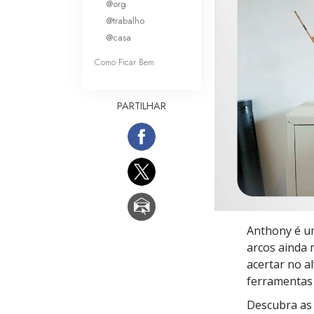
@org
O que é a Grandez
@trabalho
@casa
Como Ficar Bem
PARTILHAR
Anthony é um
arcos ainda 
acertar no a
ferramentas 
Descubra as 