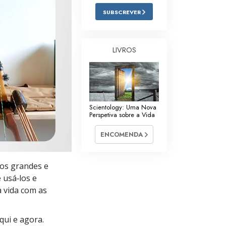
Respostas às Drogas
SUBSCREVER
Crianças
LIVROS
Ferramentas para o Local do Trabalho
Ética e as Condições
A Causa da Supressão
Scientology: Uma Nova
Investigações
Perspetiva sobre a Vida
Bases da Organização
ENCOMENDA
Fundamentos das Relações Públicas
cos grandes e
Metas e Objetivos
 usá‑los e
a vida com as
A Tecnologia de Estudo
Comunicação
qui e agora.