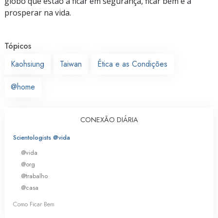
globo que estão a ficar em segurança, ficar bem e a
prosperar na vida.
Tópicos
Kaohsiung
Taiwan
Ética e as Condições
@home
CONEXÃO DIÁRIA
Scientologists @vida
@vida
@org
@trabalho
@casa
Como Ficar Bem