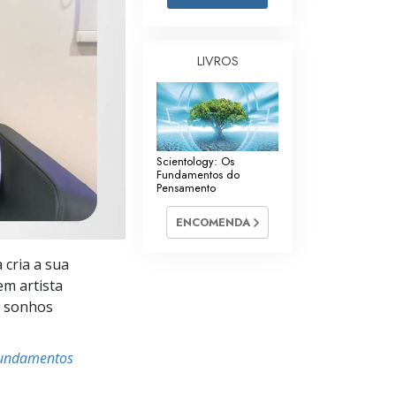
Respostas às Drogas
Crianças
LIVROS
Ferramentas para o Local do Trabalho
Ética e as Condições
Scientology: Os
A Causa da Supressão
Fundamentos do
Pensamento
Investigações
ENCOMENDA
Bases da Organização
 cria a sua
Fundamentos das Relações Públicas
em artista
Metas e Objetivos
s sonhos
A Tecnologia de Estudo
Fundamentos
Comunicação