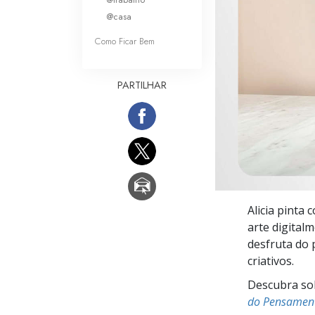
O que é a Grandez
@casa
Como Ficar Bem
PARTILHAR
Alicia pinta
arte digitalm
desfruta do 
criativos.
Descubra sobr
do Pensamen