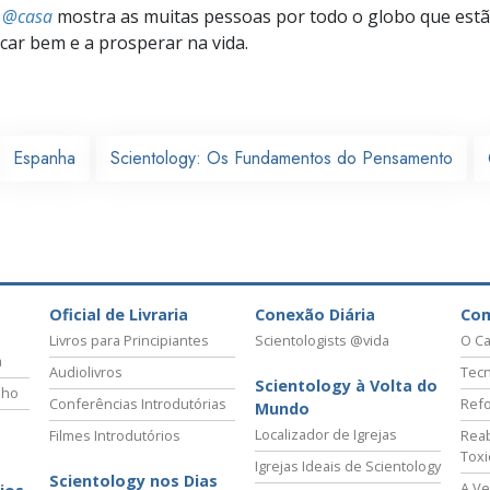
s @casa
mostra as muitas pessoas por todo o globo que estão
icar bem e a prosperar na vida.
Espanha
Scientology: Os Fundamentos do Pensamento
Oficial de Livraria
Conexão Diária
Co
Livros para Principiantes
Scientologists @vida
O Ca
a
Audiolivros
Tecn
Scientology à Volta do
lho
Conferências Introdutórias
Refo
Mundo
Localizador de Igrejas
Filmes Introdutórios
Reab
Tox
Igrejas Ideais de Scientology
Scientology nos Dias
A Ve