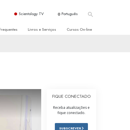
Scientology TV
Português
Frequentes
Livros e Serviços
Cursos On‑line
es e Princípios Básicos
s para Principiantes
Como Resolver Conflitos
a Igreja
olivros
As Dinâmicas da Existência
ção de Scientology
erências Introdutórias
Os Componentes da Compreensão
s Introdutórios
Soluções para Um Ambiente Perigoso
iços Introdutórios
Ajudas para Doenças e Ferimentos
FIQUE CONECTADO
Integridade e Honestidade
Receba atualizações e
fique conectado.
Casamento
A Escala de Tom Emocional
SUBSCREVER
ogy