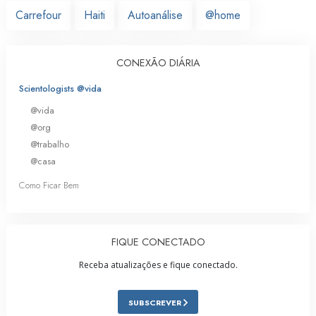
Carrefour
Haiti
Autoanálise
@home
CONEXÃO DIÁRIA
Scientologists @vida
@vida
@org
@trabalho
@casa
Como Ficar Bem
FIQUE CONECTADO
Receba atualizações e fique conectado.
SUBSCREVER