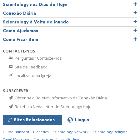
Scientology nos Dias de Hoje
Conexão Diária
Scientology à Volta do Mundo
Como Ajudamos
Como Ficar Bem
CONTACTE‑NOS
Perguntas? Contacte‑nos
Site de Feedback
Localizar uma Igreja
SUBSCREVER
Obtenha o Boletim Informativo da Conexão Diária
Receba a Newsletter de Scientology Hoje
Sites Relacionados
Língua
L. Ron Hubbard
Dianética
Scientology Network
Scientology Religion
David Miscavige
Comece um Curso On–line