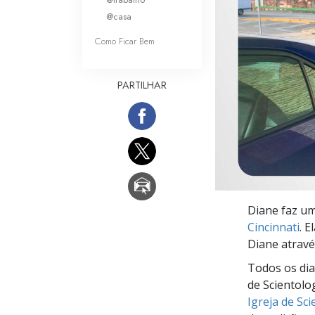
O que é a Grandez
@casa
Como Ficar Bem
PARTILHAR
Diane faz u
Cincinnati
. 
Diane atravé
Todos os dia
de Scientolo
Igreja de Sc