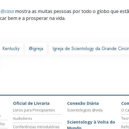
s @casa
mostra as muitas pessoas por todo o globo que estão
icar bem e a prosperar na vida.
Kentucky
@igreja
Igreja de Scientology da Grande Cincin
Oficial de Livraria
Conexão Diária
Co
Livros para Principiantes
Scientologists @vida
O Ca
a
Audiolivros
Tecn
Scientology à Volta do
lho
Conferências Introdutórias
Refo
Mundo