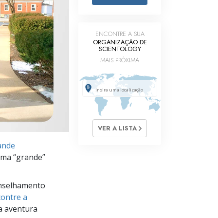
Respostas às Drogas
Crianças
ENCONTRE A SUA
ORGANIZAÇÃO DE
SCIENTOLOGY
Ferramentas para o Local do Trabalho
MAIS PRÓXIMA
Ética e as Condições
A Causa da Supressão
Investigações
Bases da Organização
VER A LISTA
rande
Fundamentos das Relações Públicas
 uma “grande”
Metas e Objetivos
nselhamento
A Tecnologia de Estudo
ontre a
Comunicação
a aventura