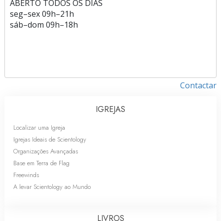
ABERTO TODOS OS DIAS
seg
–
sex
09h–21h
sáb
–
dom
09h–18h
Contactar
IGREJAS
Localizar uma Igreja
Igrejas Ideais de Scientology
Organizações Avançadas
Base em Terra de Flag
Freewinds
A levar Scientology ao Mundo
LIVROS