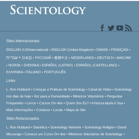
Sites Internacionais
ENGLISH (US/International)
ENGLISH (United Kingdom)
DANSK
FRANÇAIS
עברית
日本語
РУССКИЙ
繁體中文
NEDERLANDS
DEUTSCH
MAGYAR
NORSK
SVENSKA
ESPAÑOL (LATINO)
ESPAÑOL (CASTELLANO)
ΕΛΛΗΝΙΚA
ITALIANO
PORTUGUÊS
Links
L. Ron Hubbard
Crenças e Práticas de Scientology
Canal de Vídeo
Scientology
nos dias de hoje
Voz para a Humanidade
Ministros Voluntários
Perguntas
Frequentes
Livros
Cursos On–line
Quem Sou Eu?
A Nossa Ajuda é Sua
Mais Informações
Contacto
Locais
Mapa do Site
Sites Relacionados
L. Ron Hubbard
Dianética
Scientology Network
Scientology Religion
David
Miscavige
Comece um Curso On–line
Ministros Voluntários de Scientology