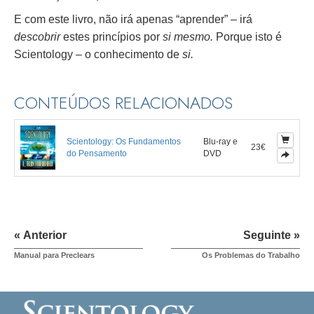
E com este livro, não irá apenas “aprender” – irá
descobrir
estes princípios por
si mesmo.
Porque isto é
Scientology – o conhecimento de
si.
CONTEÚDOS RELACIONADOS
Scientology: Os Fundamentos
Blu-ray e
23€
do Pensamento
DVD
« Anterior
Seguinte »
Manual para Preclears
Os Problemas do Trabalho