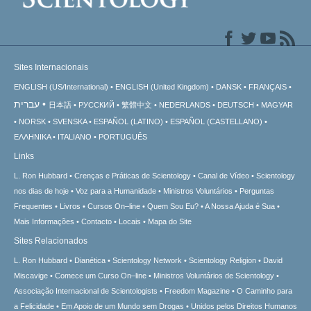
Sites Internacionais
ENGLISH (US/International)
ENGLISH (United Kingdom)
DANSK
FRANÇAIS
עברית
日本語
РУССКИЙ
繁體中文
NEDERLANDS
DEUTSCH
MAGYAR
NORSK
SVENSKA
ESPAÑOL (LATINO)
ESPAÑOL (CASTELLANO)
ΕΛΛΗΝΙΚA
ITALIANO
PORTUGUÊS
Links
L. Ron Hubbard
Crenças e Práticas de Scientology
Canal de Vídeo
Scientology
nos dias de hoje
Voz para a Humanidade
Ministros Voluntários
Perguntas
Frequentes
Livros
Cursos On–line
Quem Sou Eu?
A Nossa Ajuda é Sua
Mais Informações
Contacto
Locais
Mapa do Site
Sites Relacionados
L. Ron Hubbard
Dianética
Scientology Network
Scientology Religion
David
Miscavige
Comece um Curso On–line
Ministros Voluntários de Scientology
Associação Internacional de Scientologists
Freedom Magazine
O Caminho para
a Felicidade
Em Apoio de um Mundo sem Drogas
Unidos pelos Direitos Humanos