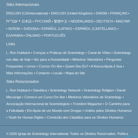
Sites Internacionais
ENGLISH (US/International)
ENGLISH (United Kingdom)
DANSK
FRANÇAIS
עברית
日本語
РУССКИЙ
繁體中文
NEDERLANDS
DEUTSCH
MAGYAR
NORSK
SVENSKA
ESPAÑOL (LATINO)
ESPAÑOL (CASTELLANO)
ΕΛΛΗΝΙΚA
ITALIANO
PORTUGUÊS
Links
L. Ron Hubbard
Crenças e Práticas de Scientology
Canal de Vídeo
Scientology
nos dias de hoje
Voz para a Humanidade
Ministros Voluntários
Perguntas
Frequentes
Livros
Cursos On–line
Quem Sou Eu?
A Nossa Ajuda é Sua
Mais Informações
Contacto
Locais
Mapa do Site
Sites Relacionados
L. Ron Hubbard
Dianética
Scientology Network
Scientology Religion
David
Miscavige
Comece um Curso On–line
Ministros Voluntários de Scientology
Associação Internacional de Scientologists
Freedom Magazine
O Caminho para
a Felicidade
Em Apoio de um Mundo sem Drogas
Unidos pelos Direitos Humanos
Youth for Human Rights
Comissão dos Cidadãos para os Direitos Humanos
© 2026
Igreja de Scientology International.
Todos os Direitos Reservados.
Política